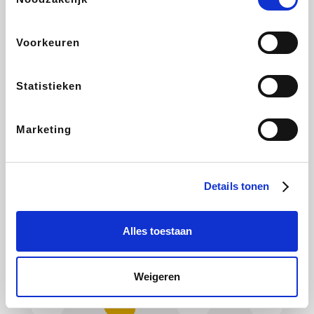
Plopsa
Hotels.com
All Accor
Brussels Airlines
Voorkeuren
Statistieken
Wondr.Care
ZEB
Disneyland Paris
EuroGifts
Marketing
Ibood
Shein
Get Your Guide
Manutan
Details tonen
Alles toestaan
YourSurprise.be
Sunparks
Maisons du Monde
Transavia
Weigeren