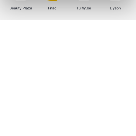
Beauty Plaza
Fnac
Tuifly.be
Dyson
Weekendesk
Sarenza
Schiesser
Interhome
Bolt Energie
Auto5
Maxi Zoo
Lufthansa
CheapTickets.be
Hunkemöller
Tempur
DeubaXXL