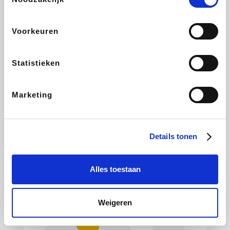
Plopsa
Hotels.com
All Accor
Brussels Airlines
Voorkeuren
Statistieken
Wondr.Care
ZEB
Disneyland Paris
EuroGifts
Marketing
Ibood
Shein
Get Your Guide
Manutan
Details tonen
Alles toestaan
YourSurprise.be
Sunparks
Maisons du Monde
Transavia
Weigeren