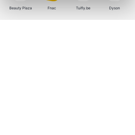
Beauty Plaza
Fnac
Tuifly.be
Dyson
Weekendesk
Sarenza
Schiesser
Interhome
Bolt Energie
Auto5
Maxi Zoo
Lufthansa
CheapTickets.be
Hunkemöller
Tempur
DeubaXXL