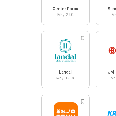
Center Parcs
Sun
Moy.
2.4
%
Mo
Landal
JM-
Moy.
3.75
%
Mo