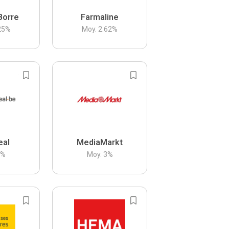
Borre
Farmaline
25
%
Moy.
2.62
%
eal
MediaMarkt
3
%
Moy.
3
%