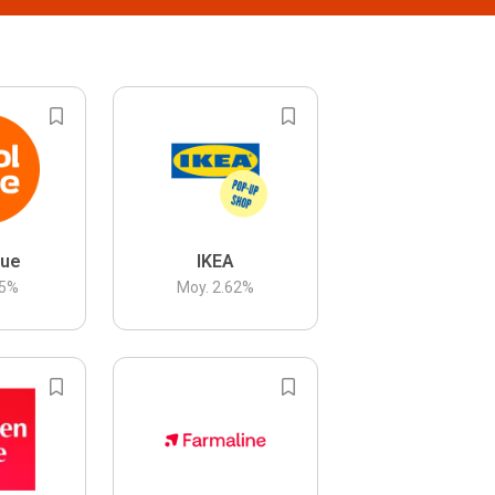
lue
IKEA
5
%
Moy.
2.62
%