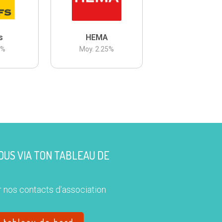
s
HEMA
3
%
Moy.
2.25
%
US VIA TON TABLEAU DE
 nos contacts d'association