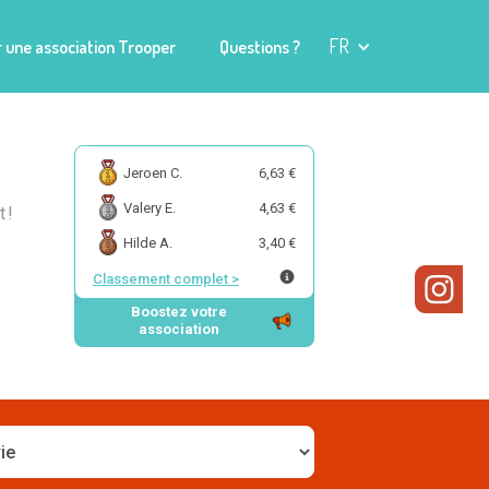
FR
 une association Trooper
Questions ?
Jeroen C.
6,63 €
Valery E.
4,63 €
 !
Hilde A.
3,40 €
Classement complet
>
Boostez votre
association