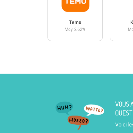
Temu
K
Moy.
2.62
%
Mo
VOUS 
QUEST
Voici
le