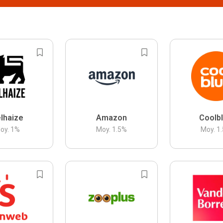
lhaize
Amazon
Coolb
oy.
1
%
Moy.
1.5
%
Moy.
1.