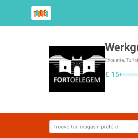
Werkg
Chouette, Tu fa
€ 15