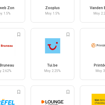
web Zon
Zooplus
Vanden 
y.
1.5
%
Moy.
1.5
%
Moy.
2.
Bruneau
Tui.be
Printd
y.
2.62
%
Moy.
2.25
%
Moy.