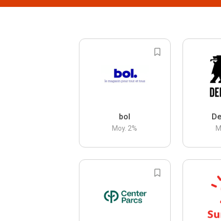
bol
De
Moy.
2
%
M