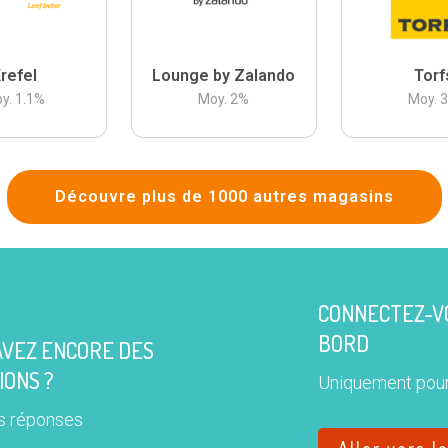
refel
Lounge by Zalando
Torf
y.
1.1
%
Moy.
2
%
Moy.
Découvre plus de 1000 autres magasins
CONNECTEZ-VO
BORD
AVEZ ENCORE DES
IONS ?
Uniquement pour
s réponses