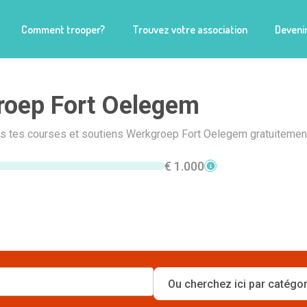
Comment trooper?
Trouvez votre association
Devenir
roep Fort Oelegem
is tes courses et soutiens Werkgroep Fort Oelegem gratuitement
€ 1.000