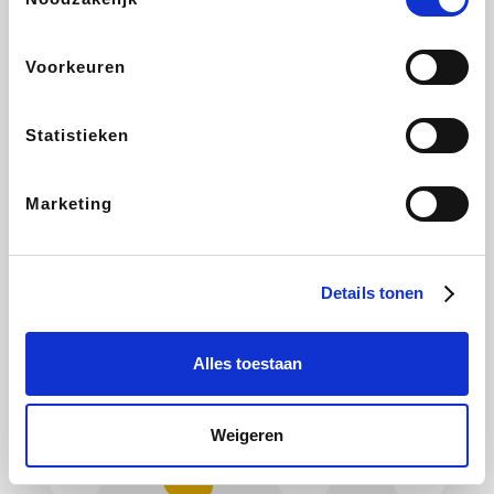
Hotels.com
Plopsa
All Accor
Brussels Airlines
Voorkeuren
Statistieken
Wondr.Care
Disneyland Paris
EuroGifts
ZEB
Marketing
Ibood
Get Your Guide
Shein
Manutan
Details tonen
Alles toestaan
YourSurprise.be
Sunparks
Maisons du Monde
Transavia
Weigeren