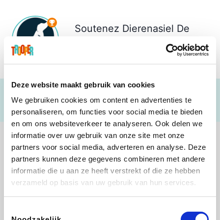
Soutenez
Dierenasiel De
Leiestreek
€ 1.178
Deze website maakt gebruik van cookies
We gebruiken cookies om content en advertenties te
personaliseren, om functies voor social media te bieden
en om ons websiteverkeer te analyseren. Ook delen we
informatie over uw gebruik van onze site met onze
partners voor social media, adverteren en analyse. Deze
partners kunnen deze gegevens combineren met andere
informatie die u aan ze heeft verstrekt of die ze hebben
Lego
Rowenta
Autodoc
Vidaxl
verzameld op basis van uw gebruik van hun services.
Toestemmingsselectie
Noodzakelijk