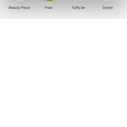
Beauty Plaza
Fnac
Tuifly.be
Dyson
Sarenza
Interhome
Schiesser
Bolt Energie
Auto5
Maxi Zoo
Lufthansa
DeubaXXL
Ekoi
CheapTickets.be
Tempur
About You