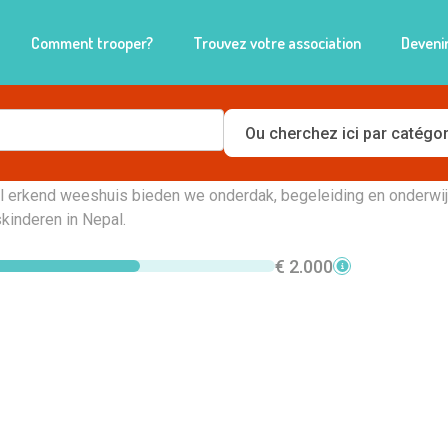
Comment trooper?
Trouvez votre association
Devenir
enden van Bharat vzw
eel erkend weeshuis bieden we onderdak, begeleiding en onderwi
kinderen in Nepal.
€ 2.000