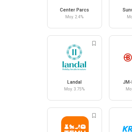
Center Parcs
Sun
Moy.
2.4
%
Mo
Landal
JM-
Moy.
3.75
%
Mo