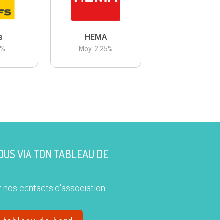
s
HEMA
3
%
Moy.
2.25
%
US VIA TON TABLEAU DE
 nos contacts d'association