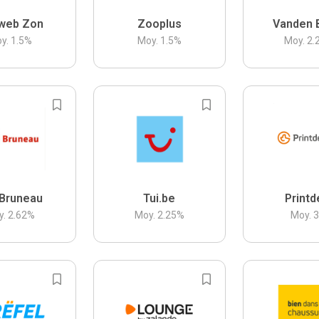
web Zon
Zooplus
Vanden 
y.
1.5
%
Moy.
1.5
%
Moy.
2.
Bruneau
Tui.be
Printd
y.
2.62
%
Moy.
2.25
%
Moy.