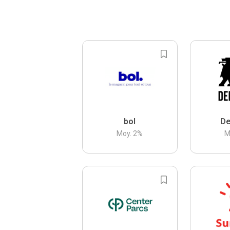
bol
De
Moy.
2
%
M