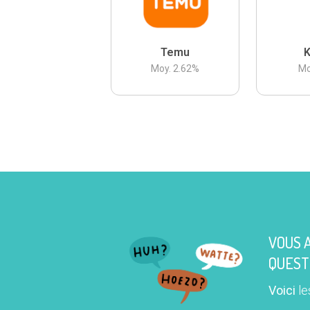
Temu
K
Moy.
2.62
%
Mo
VOUS 
QUEST
Voici
le