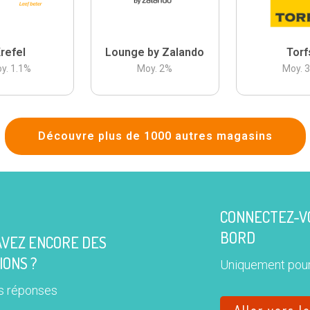
refel
Lounge by Zalando
Torf
y.
1.1
%
Moy.
2
%
Moy.
Découvre plus de 1000 autres magasins
CONNECTEZ-VO
BORD
AVEZ ENCORE DES
IONS ?
Uniquement pour
s réponses