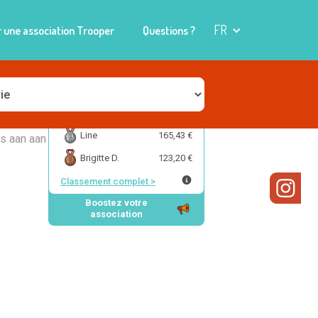
FR
 une association Trooper
Questions ?
piet d.
172,78 €
Line
165,43 €
js aan aan
Brigitte D.
123,20 €
Classement complet
>
Boostez votre
association