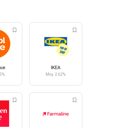
lue
IKEA
5
%
Moy.
2.62
%