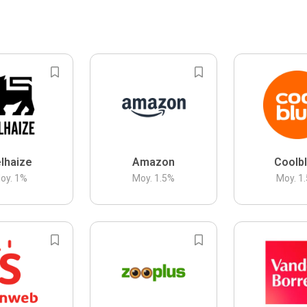
lhaize
Amazon
Coolb
oy.
1
%
Moy.
1.5
%
Moy.
1.