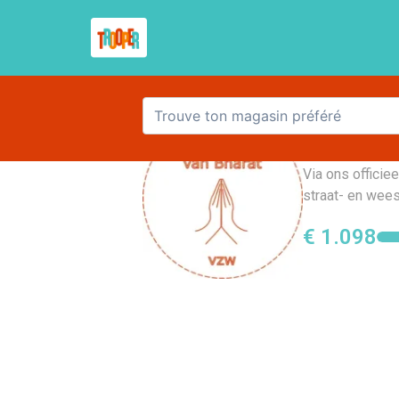
De vri
Via ons offici
straat- en wees
€ 1.098