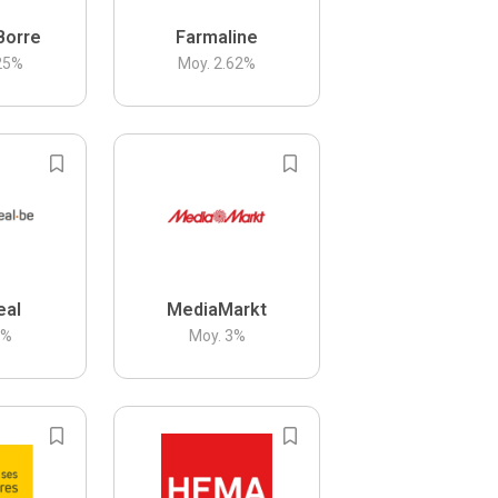
Borre
Farmaline
25
%
Moy.
2.62
%
eal
MediaMarkt
3
%
Moy.
3
%