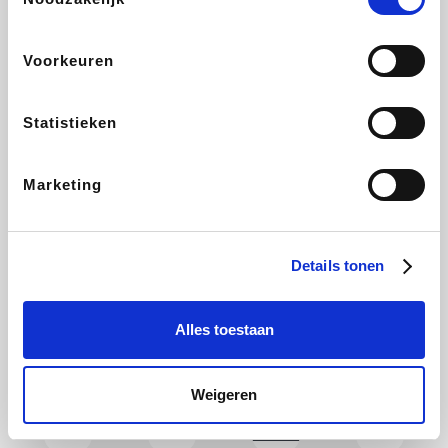
CAMPER
Holidaysuites.be
DreamLand
Stronger
Voorkeuren
Statistieken
Philips Hue
Yves Rocher
Babor
RAD
Marketing
Marie-Stella-Maris
Schäfer Shop
Walibi
Pierre et Vacances
Details tonen
Alles toestaan
Newpharma
Spartoo
Plopsa Verblijven
Warredal
Weigeren