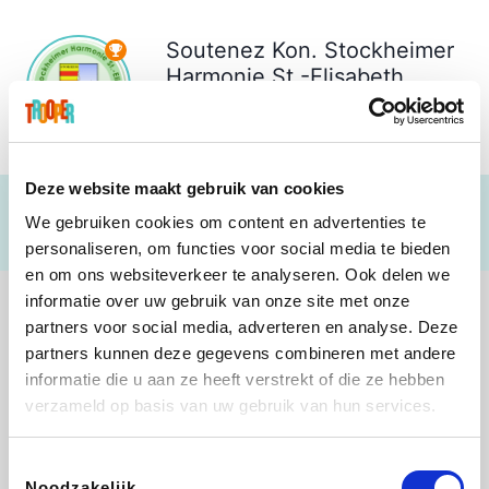
Soutenez
Kon. Stockheimer
Harmonie St.-Elisabeth
(Stokkem)
€ 1.073
Deze website maakt gebruik van cookies
We gebruiken cookies om content en advertenties te
personaliseren, om functies voor social media te bieden
en om ons websiteverkeer te analyseren. Ook delen we
informatie over uw gebruik van onze site met onze
partners voor social media, adverteren en analyse. Deze
partners kunnen deze gegevens combineren met andere
informatie die u aan ze heeft verstrekt of die ze hebben
B-lazy
Direct Ferries
Tefal
Rentcars BE
verzameld op basis van uw gebruik van hun services.
Toestemmingsselectie
Noodzakelijk