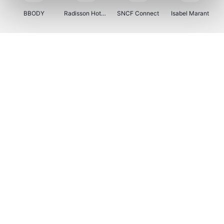
BBODY
Radisson Hotels
SNCF Connect
Isabel Marant
Ici Paris XL
BergHOFF Home
Brouwland
I-run
Moulinex
Happy Size
Atlas & Zanzibar
Kenwood
123optic
Marlies Dekkers
Lyca Mobile
LIU JO