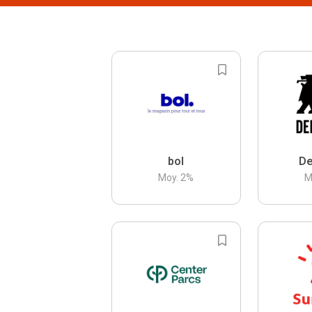
bol
De
Moy.
2
%
M