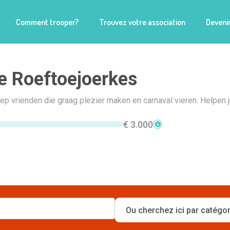
Comment trooper?
Trouvez votre association
Devenir
 Roeftoejoerkes
ep vrienden die graag plezier maken en carnaval vieren. Helpen ju
€ 3.000