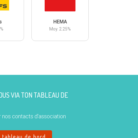
s
HEMA
3
%
Moy.
2.25
%
US VIA TON TABLEAU DE
 nos contacts d'association
e tableau de bord