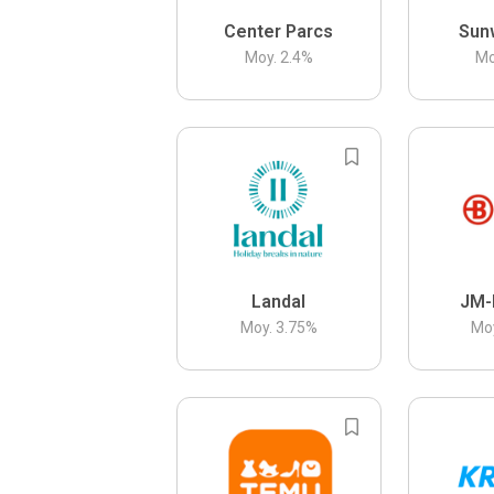
Center Parcs
Sun
Moy.
2.4
%
Mo
Landal
JM-
Moy.
3.75
%
Mo