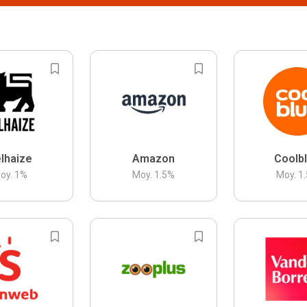
lhaize
Amazon
Coolb
oy.
1
%
Moy.
1.5
%
Moy.
1.