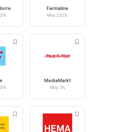
Borre
Farmaline
25
%
Moy.
2.62
%
be
MediaMarkt
25
%
Moy.
3
%