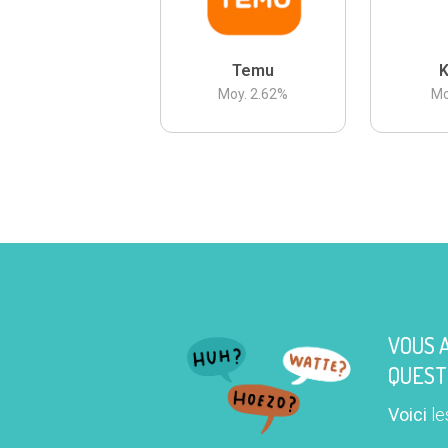
Temu
K
Moy.
2.62
%
Mo
VOUS 
QUEST
Voici
le