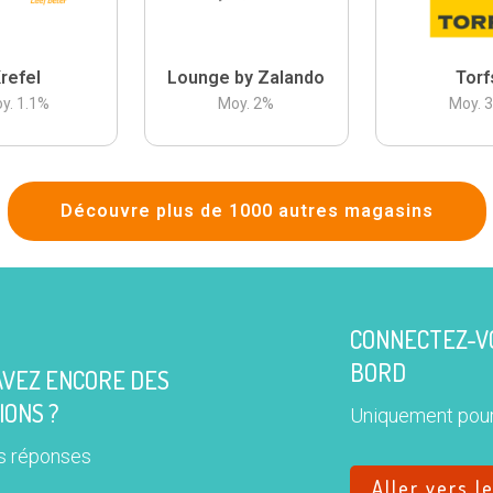
refel
Lounge by Zalando
Torf
y.
1.1
%
Moy.
2
%
Moy.
Découvre plus de 1000 autres magasins
CONNECTEZ-VO
BORD
AVEZ ENCORE DES
IONS ?
Uniquement pour
s réponses
Aller vers l