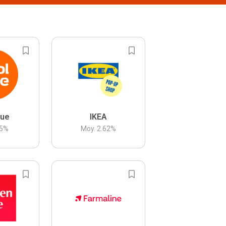
lue
IKEA
5
%
Moy.
2.62
%