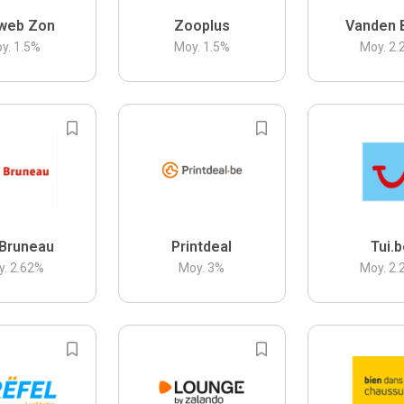
web Zon
Zooplus
Vanden 
y.
1.5
%
Moy.
1.5
%
Moy.
2.
Bruneau
Printdeal
Tui.
y.
2.62
%
Moy.
3
%
Moy.
2.