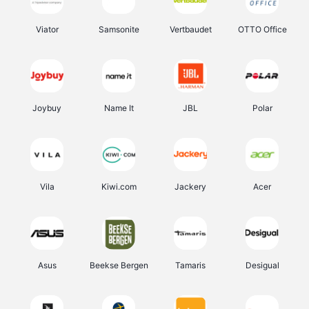
Viator
Samsonite
Vertbaudet
OTTO Office
Joybuy
Name It
JBL
Polar
Vila
Kiwi.com
Jackery
Acer
Asus
Beekse Bergen
Tamaris
Desigual