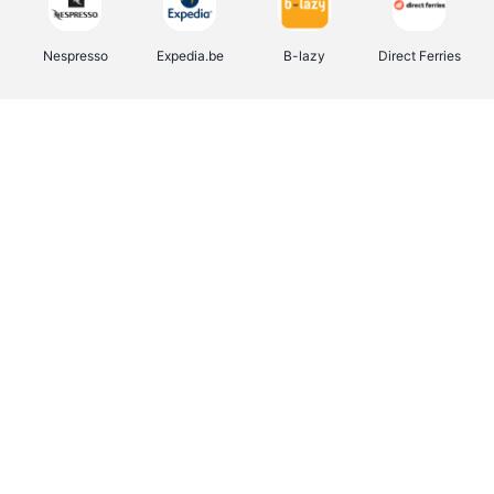
Nespresso
Expedia.be
B-lazy
Direct Ferries
Shop like you Give A Damn
Stronger
Tefal
DreamLand
Yves Rocher
Rentcars BE
CAMPER
Marie-Stella-Maris
Philips Hue
Babor
Schäfer Shop
Walibi