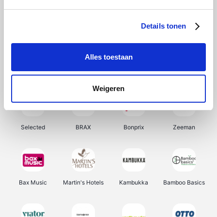
About You
Ekoi
Office-Deals
Pizzahut.be
Details tonen
Alles toestaan
Samsung
My Jewellery
Delonghi
Tennis Point
Weigeren
Selected
BRAX
Bonprix
Zeeman
Bax Music
Martin's Hotels
Kambukka
Bamboo Basics