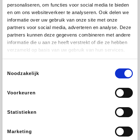
personaliseren, om functies voor social media te bieden
Fnac
Beauty Plaza
Tuifly.be
Dyson
en om ons websiteverkeer te analyseren. Ook delen we
informatie over uw gebruik van onze site met onze
partners voor social media, adverteren en analyse. Deze
partners kunnen deze gegevens combineren met andere
informatie die u aan ze heeft verstrekt of die ze hebben
Weekendesk
Sarenza
Schiesser
Interhome
verzameld op basis van uw gebruik van hun services.
Toestemmingsselectie
Noodzakelijk
Bolt Energie
Maxi Zoo
Auto5
Lufthansa
Voorkeuren
Statistieken
CheapTickets.be
Hunkemöller
Tempur
DeubaXXL
Marketing