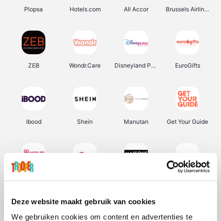
Plopsa
Hotels.com
All Accor
Brussels Airlines
ZEB
Wondr.Care
Disneyland Paris
EuroGifts
Ibood
Shein
Manutan
Get Your Guide
YourSurprise.be
Sunparks
Maisons du Monde
Transavia
Deze website maakt gebruik van cookies
We gebruiken cookies om content en advertenties te