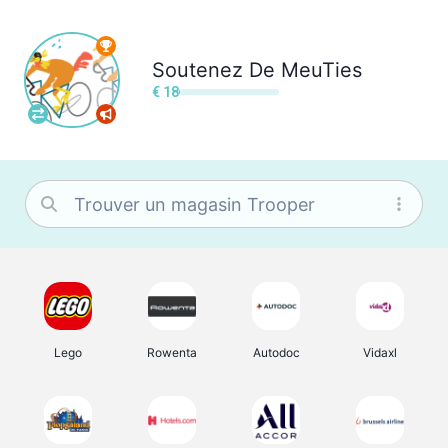
Soutenez
De MeuTies
€ 18
Lego
Rowenta
Autodoc
Vidaxl