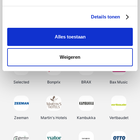
About You
Ekoi
Office-Deals
Pizzahut.be
Details tonen
Alles toestaan
Samsung
Delonghi
Tennis Point
My Jewellery
Weigeren
Selected
Bonprix
BRAX
Bax Music
Zeeman
Martin's Hotels
Kambukka
Vertbaudet