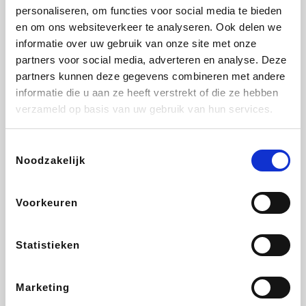
personaliseren, om functies voor social media te bieden
Beauty Plaza
Fnac
Tuifly.be
Dyson
en om ons websiteverkeer te analyseren. Ook delen we
informatie over uw gebruik van onze site met onze
partners voor social media, adverteren en analyse. Deze
partners kunnen deze gegevens combineren met andere
informatie die u aan ze heeft verstrekt of die ze hebben
Weekendesk
Sarenza
Schiesser
Interhome
verzameld op basis van uw gebruik van hun services.
Toestemmingsselectie
Noodzakelijk
Bolt Energie
Auto5
Maxi Zoo
Lufthansa
Voorkeuren
Statistieken
CheapTickets.be
Hunkemöller
Tempur
DeubaXXL
Marketing