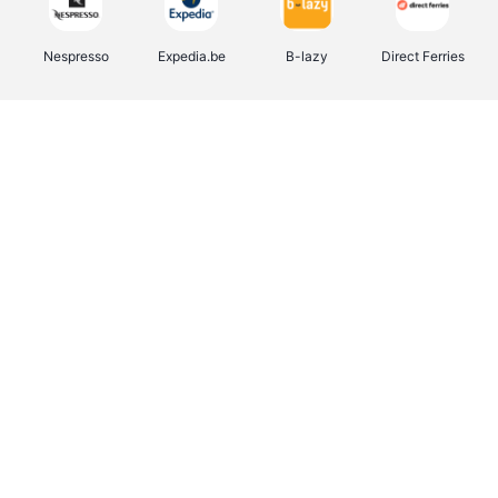
Nespresso
Expedia.be
B-lazy
Direct Ferries
Shop like you Give A Damn
Tefal
Rentcars BE
DreamLand
CAMPER
Yves Rocher
Stronger
Philips Hue
Babor
RAD
Schäfer Shop
Marie-Stella-Maris