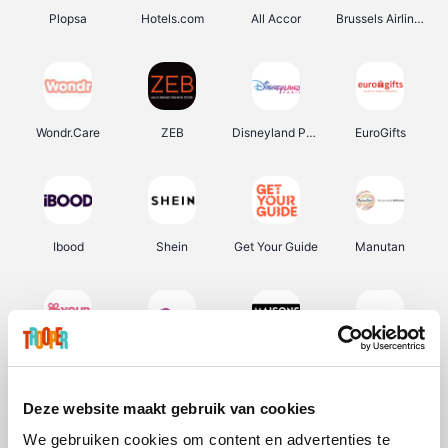
Plopsa
Hotels.com
All Accor
Brussels Airlines
Wondr.Care
ZEB
Disneyland Paris
EuroGifts
Ibood
Shein
Get Your Guide
Manutan
YourSurprise.be
Sunparks
Maisons du Monde
Transavia
Deze website maakt gebruik van cookies
We gebruiken cookies om content en advertenties te