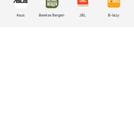
Asus
Beekse Bergen
JBL
B-lazy
Direct Ferries
Tefal
Rentcars BE
CAMPER
Holidaysuites.be
DreamLand
Stronger
Philips Hue
Yves Rocher
Babor
RAD
Marie-Stella-Maris