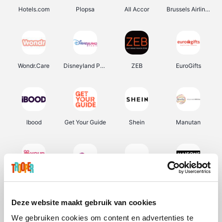
Hotels.com
Plopsa
All Accor
Brussels Airlines
Wondr.Care
Disneyland Paris
ZEB
EuroGifts
Ibood
Get Your Guide
Shein
Manutan
YourSurprise.be
Sunparks
Transavia
Maisons du Monde
Deze website maakt gebruik van cookies
We gebruiken cookies om content en advertenties te