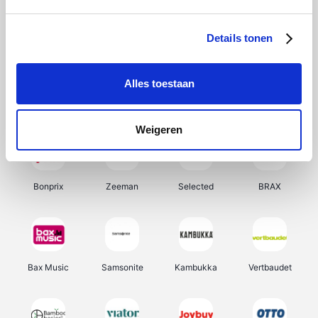
Hunkemöller
Office-Deals
Pizzahut.be
Weekendesk
Details tonen
Alles toestaan
My Jewellery
Tennis Point
Samsung
Delonghi
Weigeren
Bonprix
Zeeman
Selected
BRAX
Bax Music
Samsonite
Kambukka
Vertbaudet