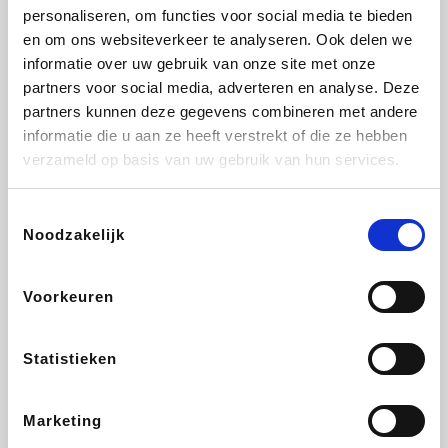
personaliseren, om functies voor social media te bieden
Beauty Plaza
Tuifly.be
Fnac
Dyson
en om ons websiteverkeer te analyseren. Ook delen we
informatie over uw gebruik van onze site met onze
partners voor social media, adverteren en analyse. Deze
partners kunnen deze gegevens combineren met andere
informatie die u aan ze heeft verstrekt of die ze hebben
Sarenza
Interhome
Schiesser
Bolt Energie
verzameld op basis van uw gebruik van hun services.
Toestemmingsselectie
Noodzakelijk
Auto5
Maxi Zoo
Lufthansa
DeubaXXL
Voorkeuren
Statistieken
Ekoi
CheapTickets.be
Tempur
About You
Marketing