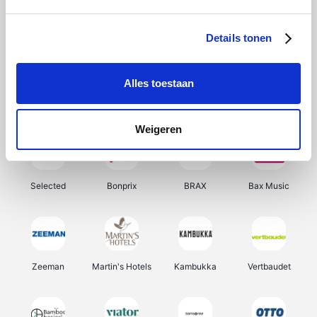
About You
Ekoi
Office-Deals
Pizzahut.be
Details tonen
Alles toestaan
Samsung
Delonghi
Tennis Point
My Jewellery
Weigeren
Selected
Bonprix
BRAX
Bax Music
Zeeman
Martin's Hotels
Kambukka
Vertbaudet