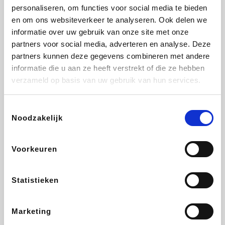
personaliseren, om functies voor social media te bieden
Beauty Plaza
Fnac
Tuifly.be
Dyson
en om ons websiteverkeer te analyseren. Ook delen we
informatie over uw gebruik van onze site met onze
partners voor social media, adverteren en analyse. Deze
partners kunnen deze gegevens combineren met andere
informatie die u aan ze heeft verstrekt of die ze hebben
Weekendesk
Sarenza
Schiesser
Interhome
verzameld op basis van uw gebruik van hun services.
Toestemmingsselectie
Noodzakelijk
Bolt Energie
Auto5
Maxi Zoo
Lufthansa
Voorkeuren
Statistieken
CheapTickets.be
Hunkemöller
Tempur
DeubaXXL
Marketing