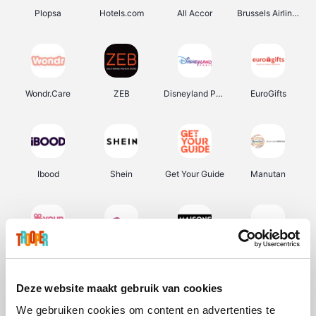
Plopsa
Hotels.com
All Accor
Brussels Airlines
Wondr.Care
ZEB
Disneyland Paris
EuroGifts
Ibood
Shein
Get Your Guide
Manutan
YourSurprise.be
Sunparks
Maisons du Monde
Transavia
Deze website maakt gebruik van cookies
We gebruiken cookies om content en advertenties te