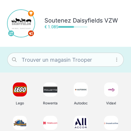
Soutenez
Daisyfields VZW
€ 1.085
Lego
Rowenta
Autodoc
Vidaxl