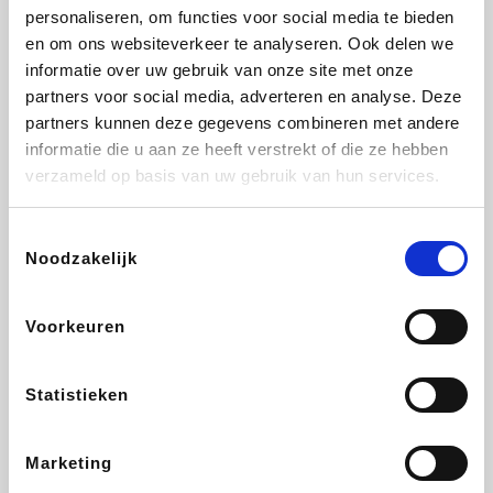
personaliseren, om functies voor social media te bieden
Fnac
Beauty Plaza
Tuifly.be
Dyson
en om ons websiteverkeer te analyseren. Ook delen we
informatie over uw gebruik van onze site met onze
partners voor social media, adverteren en analyse. Deze
partners kunnen deze gegevens combineren met andere
informatie die u aan ze heeft verstrekt of die ze hebben
Weekendesk
Sarenza
Schiesser
Interhome
verzameld op basis van uw gebruik van hun services.
Toestemmingsselectie
Noodzakelijk
Bolt Energie
Maxi Zoo
Auto5
Lufthansa
Voorkeuren
Statistieken
CheapTickets.be
Hunkemöller
Tempur
DeubaXXL
Marketing