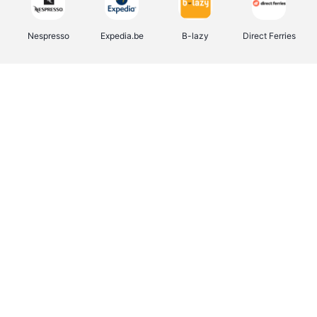
Nespresso
Expedia.be
B-lazy
Direct Ferries
Shop like you Give A Damn
Stronger
Tefal
DreamLand
Yves Rocher
Rentcars BE
CAMPER
Marie-Stella-Maris
Philips Hue
Babor
Schäfer Shop
Walibi