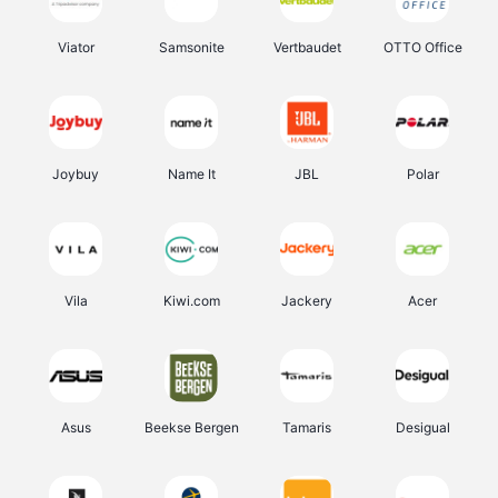
Viator
Samsonite
Vertbaudet
OTTO Office
Joybuy
Name It
JBL
Polar
Vila
Kiwi.com
Jackery
Acer
Asus
Beekse Bergen
Tamaris
Desigual