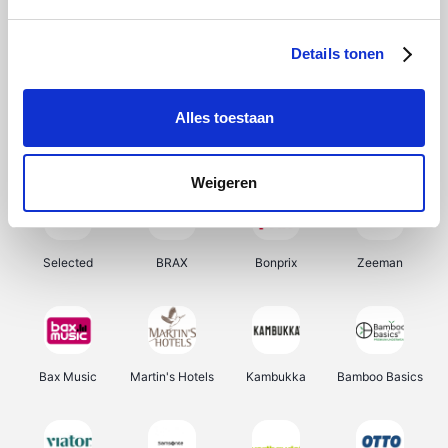
About You
Ekoi
Office-Deals
Pizzahut.be
Details tonen
Alles toestaan
Samsung
My Jewellery
Delonghi
Tennis Point
Weigeren
Selected
BRAX
Bonprix
Zeeman
Bax Music
Martin's Hotels
Kambukka
Bamboo Basics