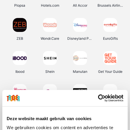
Plopsa
Hotels.com
All Accor
Brussels Airlines
ZEB
Wondr.Care
Disneyland Paris
EuroGifts
Ibood
Shein
Manutan
Get Your Guide
YourSurprise.be
Sunparks
Maisons du Monde
Transavia
Deze website maakt gebruik van cookies
We gebruiken cookies om content en advertenties te