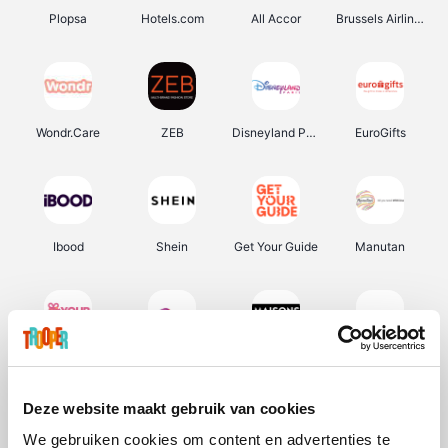
Plopsa
Hotels.com
All Accor
Brussels Airlines
Wondr.Care
ZEB
Disneyland Paris
EuroGifts
Ibood
Shein
Get Your Guide
Manutan
YourSurprise.be
Sunparks
Maisons du Monde
Transavia
Deze website maakt gebruik van cookies
We gebruiken cookies om content en advertenties te