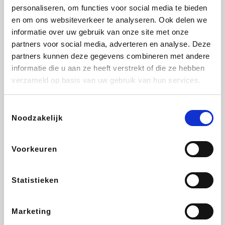
personaliseren, om functies voor social media te bieden
Beauty Plaza
Fnac
Tuifly.be
Dyson
en om ons websiteverkeer te analyseren. Ook delen we
informatie over uw gebruik van onze site met onze
partners voor social media, adverteren en analyse. Deze
partners kunnen deze gegevens combineren met andere
informatie die u aan ze heeft verstrekt of die ze hebben
Weekendesk
Sarenza
Schiesser
Interhome
verzameld op basis van uw gebruik van hun services.
Toestemmingsselectie
Noodzakelijk
Bolt Energie
Auto5
Maxi Zoo
Lufthansa
Voorkeuren
Statistieken
CheapTickets.be
Hunkemöller
Tempur
DeubaXXL
Marketing