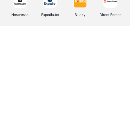
Nespresso
Expedia.be
B-lazy
Direct Ferries
Shop like you Give A Damn
Tefal
Rentcars BE
DreamLand
CAMPER
Yves Rocher
Stronger
Philips Hue
Babor
RAD
Schäfer Shop
Marie-Stella-Maris