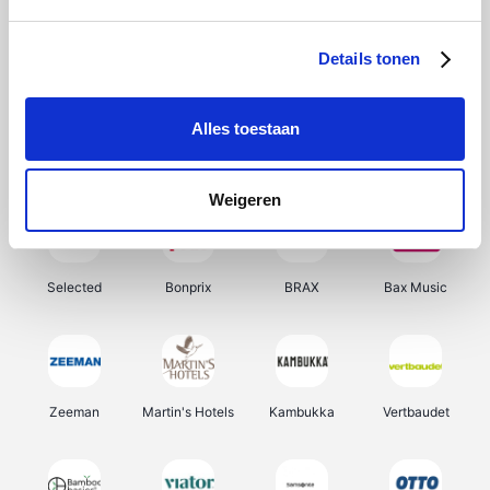
About You
Ekoi
Office-Deals
Pizzahut.be
Details tonen
Alles toestaan
Samsung
Delonghi
Tennis Point
My Jewellery
Weigeren
Selected
Bonprix
BRAX
Bax Music
Zeeman
Martin's Hotels
Kambukka
Vertbaudet