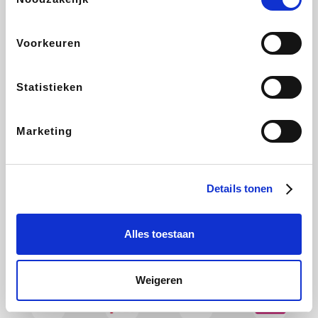
Bolt Energie
Auto5
Maxi Zoo
Lufthansa
Voorkeuren
Statistieken
CheapTickets.be
Hunkemöller
Tempur
DeubaXXL
Marketing
About You
Ekoi
Office-Deals
Pizzahut.be
Details tonen
Alles toestaan
Samsung
Delonghi
Tennis Point
My Jewellery
Weigeren