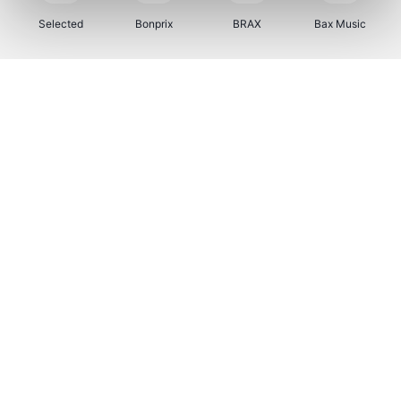
Selected
Bonprix
BRAX
Bax Music
Zeeman
Martin's Hotels
Kambukka
Vertbaudet
Bamboo Basics
Viator
Samsonite
OTTO Office
Name It
Joybuy
JBL
Polar