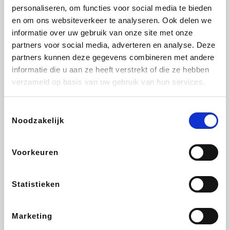
personaliseren, om functies voor social media te bieden
Beauty Plaza
Fnac
Tuifly.be
Dyson
en om ons websiteverkeer te analyseren. Ook delen we
informatie over uw gebruik van onze site met onze
partners voor social media, adverteren en analyse. Deze
partners kunnen deze gegevens combineren met andere
informatie die u aan ze heeft verstrekt of die ze hebben
Weekendesk
Sarenza
Schiesser
Interhome
verzameld op basis van uw gebruik van hun services.
Toestemmingsselectie
Noodzakelijk
Bolt Energie
Auto5
Maxi Zoo
Lufthansa
Voorkeuren
Statistieken
CheapTickets.be
Hunkemöller
Tempur
DeubaXXL
Marketing