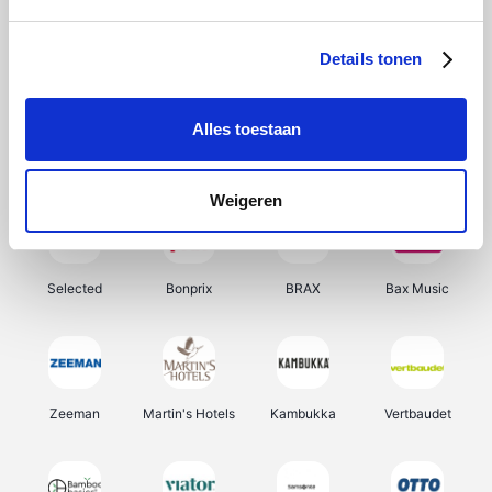
About You
Ekoi
Office-Deals
Pizzahut.be
Details tonen
Alles toestaan
Samsung
Delonghi
Tennis Point
My Jewellery
Weigeren
Selected
Bonprix
BRAX
Bax Music
Zeeman
Martin's Hotels
Kambukka
Vertbaudet