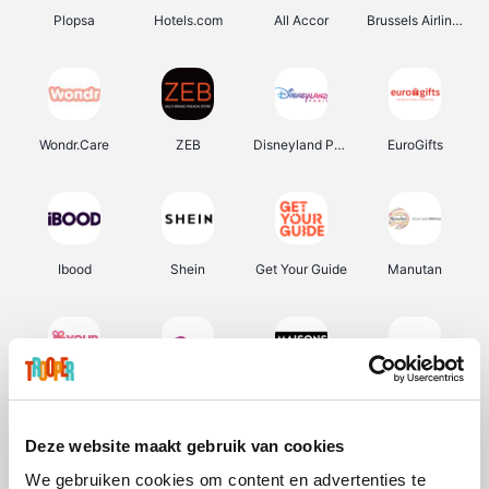
Plopsa
Hotels.com
All Accor
Brussels Airlines
Wondr.Care
ZEB
Disneyland Paris
EuroGifts
Ibood
Shein
Get Your Guide
Manutan
YourSurprise.be
Sunparks
Maisons du Monde
Transavia
Deze website maakt gebruik van cookies
We gebruiken cookies om content en advertenties te