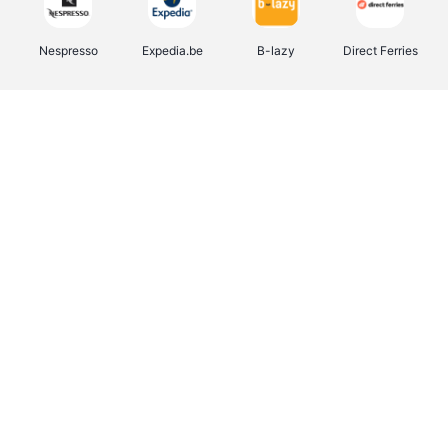
Nespresso
Expedia.be
B-lazy
Direct Ferries
Shop like you Give A Damn
Tefal
Rentcars BE
DreamLand
CAMPER
Yves Rocher
Stronger
Philips Hue
Babor
RAD
Schäfer Shop
Marie-Stella-Maris