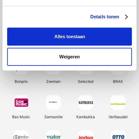
Hunkemöller
Office-Deals
Pizzahut.be
Weekendesk
Details tonen
Alles toestaan
My Jewellery
Tennis Point
Samsung
Delonghi
Weigeren
Bonprix
Zeeman
Selected
BRAX
Bax Music
Samsonite
Kambukka
Vertbaudet