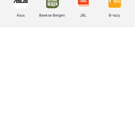
Asus
Beekse Bergen
JBL
B-lazy
Direct Ferries
Tefal
Rentcars BE
CAMPER
Holidaysuites.be
DreamLand
Stronger
Philips Hue
Yves Rocher
Babor
RAD
Marie-Stella-Maris