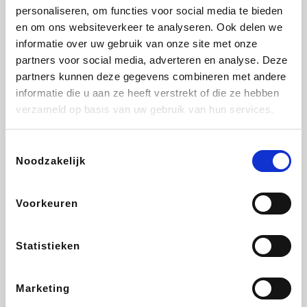
personaliseren, om functies voor social media te bieden
Beauty Plaza
Tuifly.be
Fnac
Dyson
en om ons websiteverkeer te analyseren. Ook delen we
informatie over uw gebruik van onze site met onze
partners voor social media, adverteren en analyse. Deze
partners kunnen deze gegevens combineren met andere
informatie die u aan ze heeft verstrekt of die ze hebben
Sarenza
Interhome
Schiesser
Bolt Energie
verzameld op basis van uw gebruik van hun services.
Toestemmingsselectie
Noodzakelijk
Auto5
Maxi Zoo
Lufthansa
DeubaXXL
Voorkeuren
Statistieken
Ekoi
CheapTickets.be
Tempur
About You
Marketing