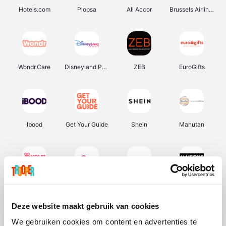
Hotels.com
Plopsa
All Accor
Brussels Airlines
Wondr.Care
Disneyland Paris
ZEB
EuroGifts
Ibood
Get Your Guide
Shein
Manutan
YourSurprise.be
Sunparks
Transavia
Maisons du Monde
Deze website maakt gebruik van cookies
We gebruiken cookies om content en advertenties te