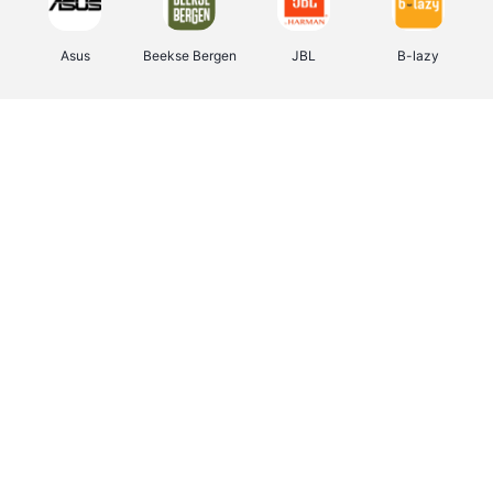
Asus
Beekse Bergen
JBL
B-lazy
Direct Ferries
Tefal
Rentcars BE
CAMPER
Holidaysuites.be
DreamLand
Stronger
Philips Hue
Yves Rocher
Babor
RAD
Marie-Stella-Maris