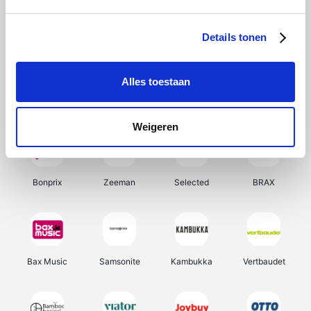
Hunkemöller
Office-Deals
Pizzahut.be
Weekendesk
Details tonen
Alles toestaan
My Jewellery
Tennis Point
Samsung
Delonghi
Weigeren
Bonprix
Zeeman
Selected
BRAX
Bax Music
Samsonite
Kambukka
Vertbaudet