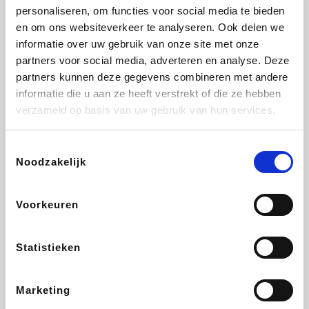
personaliseren, om functies voor social media te bieden
Beauty Plaza
Tuifly.be
Fnac
Dyson
en om ons websiteverkeer te analyseren. Ook delen we
informatie over uw gebruik van onze site met onze
partners voor social media, adverteren en analyse. Deze
partners kunnen deze gegevens combineren met andere
informatie die u aan ze heeft verstrekt of die ze hebben
Sarenza
Interhome
Schiesser
Bolt Energie
verzameld op basis van uw gebruik van hun services.
Toestemmingsselectie
Noodzakelijk
Auto5
Maxi Zoo
Lufthansa
DeubaXXL
Voorkeuren
Statistieken
Ekoi
CheapTickets.be
Tempur
About You
Marketing