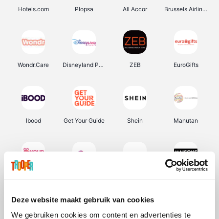
Hotels.com
Plopsa
All Accor
Brussels Airlines
Wondr.Care
Disneyland Paris
ZEB
EuroGifts
Ibood
Get Your Guide
Shein
Manutan
YourSurprise.be
Sunparks
Transavia
Maisons du Monde
Deze website maakt gebruik van cookies
We gebruiken cookies om content en advertenties te