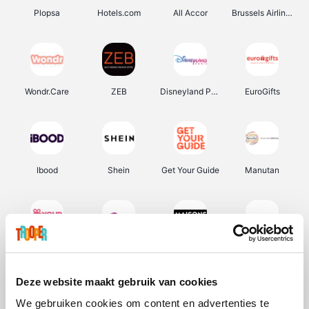
Plopsa
Hotels.com
All Accor
Brussels Airlines
Wondr.Care
ZEB
Disneyland Paris
EuroGifts
Ibood
Shein
Get Your Guide
Manutan
YourSurprise.be
Sunparks
Maisons du Monde
Transavia
Deze website maakt gebruik van cookies
We gebruiken cookies om content en advertenties te