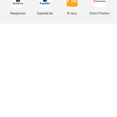
Nespresso
Expedia.be
B-lazy
Direct Ferries
Shop like you Give A Damn
Tefal
Rentcars BE
DreamLand
CAMPER
Yves Rocher
Stronger
Philips Hue
Babor
RAD
Schäfer Shop
Marie-Stella-Maris