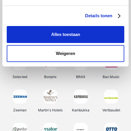
About You
Ekoi
Office-Deals
Pizzahut.be
Details tonen
Alles toestaan
Samsung
Delonghi
Tennis Point
My Jewellery
Weigeren
Selected
Bonprix
BRAX
Bax Music
Zeeman
Martin's Hotels
Kambukka
Vertbaudet