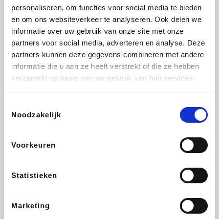
personaliseren, om functies voor social media te bieden
Beauty Plaza
Fnac
Tuifly.be
Dyson
en om ons websiteverkeer te analyseren. Ook delen we
informatie over uw gebruik van onze site met onze
partners voor social media, adverteren en analyse. Deze
partners kunnen deze gegevens combineren met andere
informatie die u aan ze heeft verstrekt of die ze hebben
Weekendesk
Sarenza
Schiesser
Interhome
verzameld op basis van uw gebruik van hun services.
Toestemmingsselectie
Noodzakelijk
Bolt Energie
Auto5
Maxi Zoo
Lufthansa
Voorkeuren
Statistieken
CheapTickets.be
Hunkemöller
Tempur
DeubaXXL
Marketing