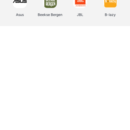
Asus
Beekse Bergen
JBL
B-lazy
Direct Ferries
Tefal
Rentcars BE
CAMPER
Holidaysuites.be
DreamLand
Stronger
Philips Hue
Yves Rocher
Babor
RAD
Marie-Stella-Maris