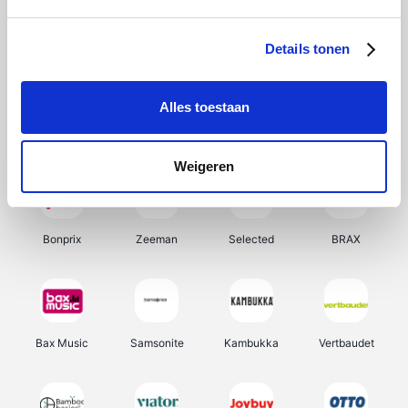
Hunkemöller
Office-Deals
Pizzahut.be
Weekendesk
Details tonen
Alles toestaan
My Jewellery
Tennis Point
Samsung
Delonghi
Weigeren
Bonprix
Zeeman
Selected
BRAX
Bax Music
Samsonite
Kambukka
Vertbaudet