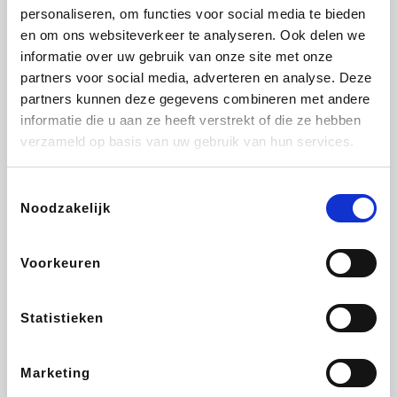
personaliseren, om functies voor social media te bieden
Beauty Plaza
Tuifly.be
Fnac
Dyson
en om ons websiteverkeer te analyseren. Ook delen we
informatie over uw gebruik van onze site met onze
partners voor social media, adverteren en analyse. Deze
partners kunnen deze gegevens combineren met andere
informatie die u aan ze heeft verstrekt of die ze hebben
Sarenza
Interhome
Schiesser
Bolt Energie
verzameld op basis van uw gebruik van hun services.
Toestemmingsselectie
Noodzakelijk
Auto5
Maxi Zoo
Lufthansa
DeubaXXL
Voorkeuren
Statistieken
Ekoi
CheapTickets.be
Tempur
About You
Marketing