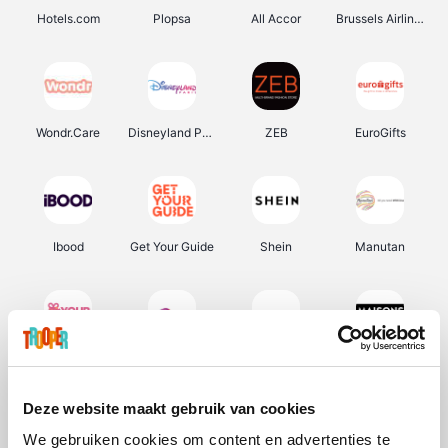
Hotels.com
Plopsa
All Accor
Brussels Airlines
Wondr.Care
Disneyland Paris
ZEB
EuroGifts
Ibood
Get Your Guide
Shein
Manutan
YourSurprise.be
Sunparks
Transavia
Maisons du Monde
Deze website maakt gebruik van cookies
We gebruiken cookies om content en advertenties te