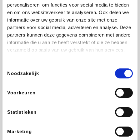
personaliseren, om functies voor social media te bieden
Beauty Plaza
Fnac
Tuifly.be
Dyson
en om ons websiteverkeer te analyseren. Ook delen we
informatie over uw gebruik van onze site met onze
partners voor social media, adverteren en analyse. Deze
partners kunnen deze gegevens combineren met andere
informatie die u aan ze heeft verstrekt of die ze hebben
Weekendesk
Sarenza
Schiesser
Interhome
verzameld op basis van uw gebruik van hun services.
Toestemmingsselectie
Noodzakelijk
Bolt Energie
Auto5
Maxi Zoo
Lufthansa
Voorkeuren
Statistieken
CheapTickets.be
Hunkemöller
Tempur
DeubaXXL
Marketing