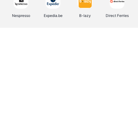
Nespresso
Expedia.be
B-lazy
Direct Ferries
Shop like you Give A Damn
Tefal
Rentcars BE
DreamLand
CAMPER
Yves Rocher
Stronger
Philips Hue
Babor
RAD
Schäfer Shop
Marie-Stella-Maris