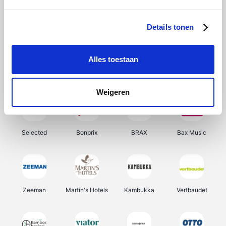
About You
Ekoi
Office-Deals
Pizzahut.be
Details tonen
Alles toestaan
Samsung
Delonghi
Tennis Point
My Jewellery
Weigeren
Selected
Bonprix
BRAX
Bax Music
Zeeman
Martin's Hotels
Kambukka
Vertbaudet