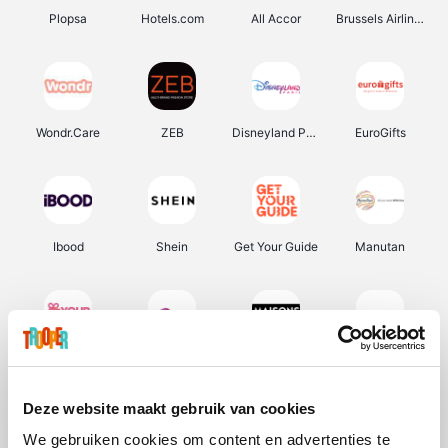
Plopsa
Hotels.com
All Accor
Brussels Airlines
Wondr.Care
ZEB
Disneyland Paris
EuroGifts
Ibood
Shein
Get Your Guide
Manutan
YourSurprise.be
Sunparks
Maisons du Monde
Transavia
Deze website maakt gebruik van cookies
We gebruiken cookies om content en advertenties te