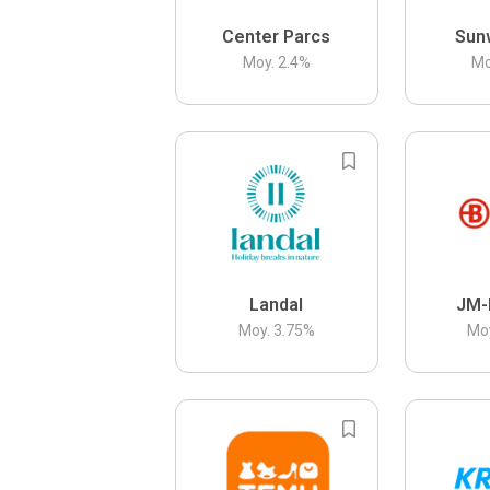
Center Parcs
Sun
Moy.
2.4
%
Mo
Landal
JM-
Moy.
3.75
%
Mo