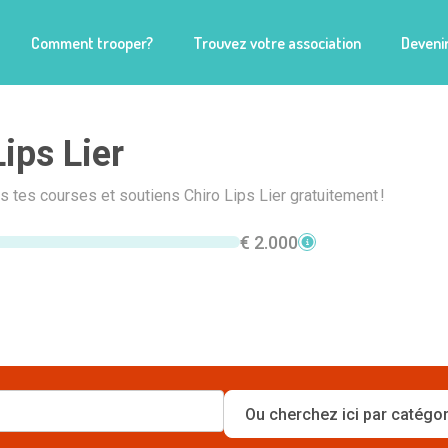
Comment trooper?
Trouvez votre association
Devenir
Lips Lier
is tes courses et soutiens Chiro Lips Lier gratuitement !
€ 2.000