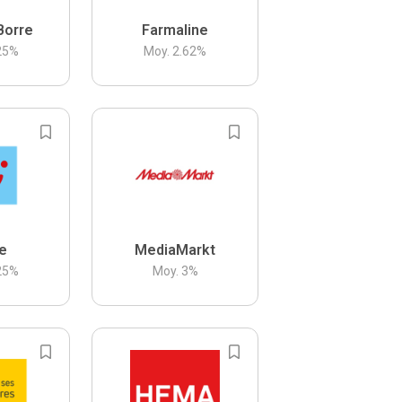
Borre
Farmaline
25
%
Moy.
2.62
%
be
MediaMarkt
25
%
Moy.
3
%