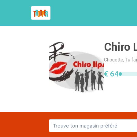
Chiro 
Chouette, Tu fa
€ 64