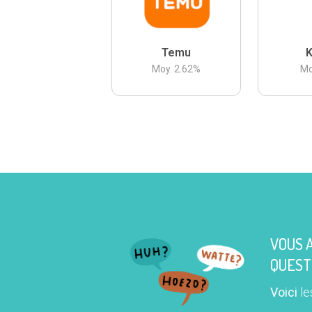
Temu
K
Moy.
2.62
%
Mo
VOUS 
QUEST
Voici
le