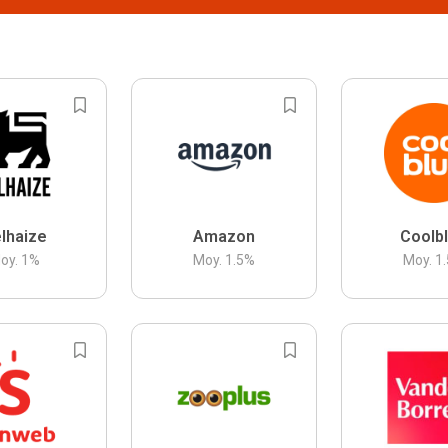
lhaize
Amazon
Coolb
oy.
1
%
Moy.
1.5
%
Moy.
1.