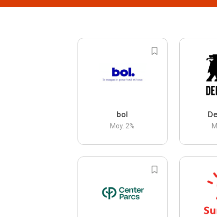
bol
De
Moy.
2
%
M