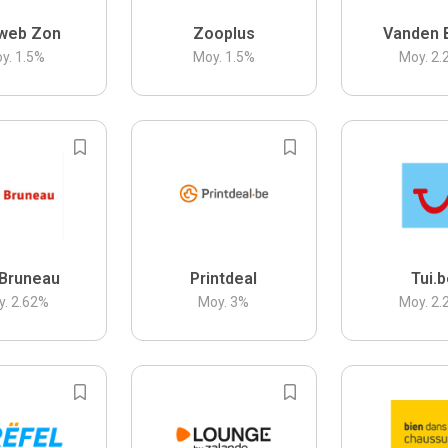
web Zon
Zooplus
Vanden 
y.
1.5
%
Moy.
1.5
%
Moy.
2.
Bruneau
Printdeal
Tui.
y.
2.62
%
Moy.
3
%
Moy.
2.