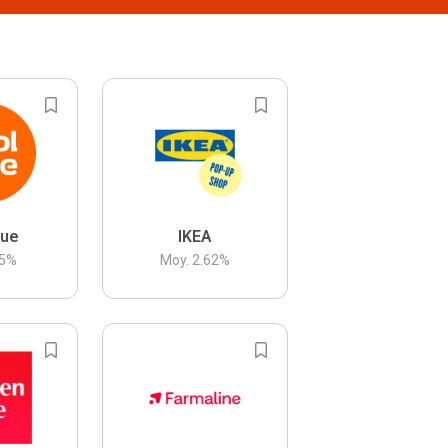
lue
IKEA
5
%
Moy.
2.62
%