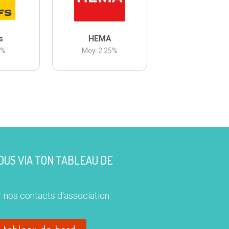
s
HEMA
3
%
Moy.
2.25
%
US VIA TON TABLEAU DE
 nos contacts d'association