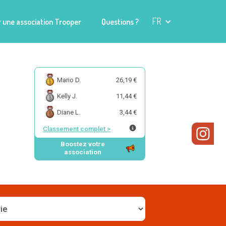
FR
 une association Trooper
Questions ?
Mario D.
26,19 €
Kelly J.
11,44 €
Diane L.
3,44 €
Classement complet
>
Boostez votre
association