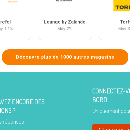
refel
Lounge by Zalando
Torf
y.
1.1
%
Moy.
2
%
Moy.
Découvre plus de 1000 autres magasins
CONNECTEZ-VO
BORD
AVEZ ENCORE DES
IONS ?
Uniquement pour
s réponses