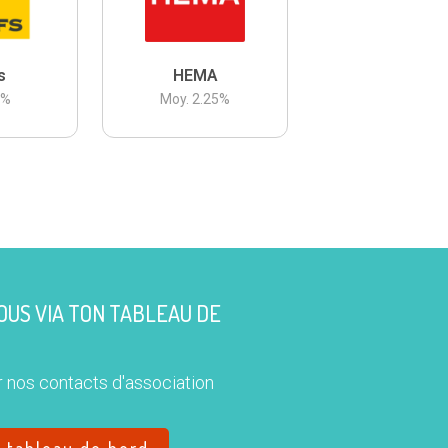
s
HEMA
3
%
Moy.
2.25
%
US VIA TON TABLEAU DE
 nos contacts d'association