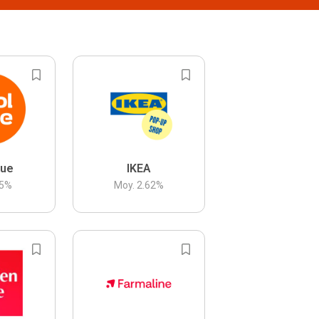
lue
IKEA
5
%
Moy.
2.62
%