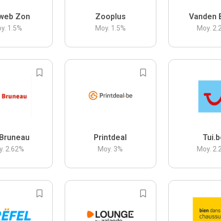
web Zon
Zooplus
Vanden 
y.
1.5
%
Moy.
1.5
%
Moy.
2.
Bruneau
Printdeal
Tui.
y.
2.62
%
Moy.
3
%
Moy.
2.