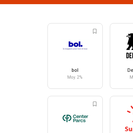
bol
De
Moy.
2
%
M