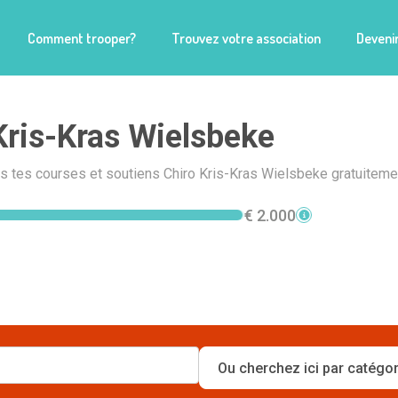
Comment trooper?
Trouvez votre association
Devenir
Kris-Kras Wielsbeke
is tes courses et soutiens Chiro Kris-Kras Wielsbeke gratuitemen
€ 2.000