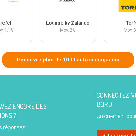
refel
Lounge by Zalando
Torf
y.
1.1
%
Moy.
2
%
Moy.
Découvre plus de 1000 autres magasins
CONNECTEZ-VO
BORD
AVEZ ENCORE DES
IONS ?
Uniquement pour
s réponses