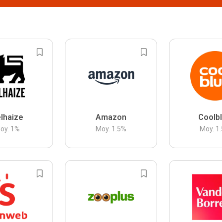
lhaize
Amazon
Coolb
oy.
1
%
Moy.
1.5
%
Moy.
1.