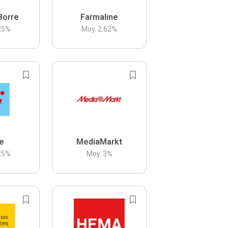
Borre
Farmaline
25
%
Moy.
2.62
%
be
MediaMarkt
25
%
Moy.
3
%