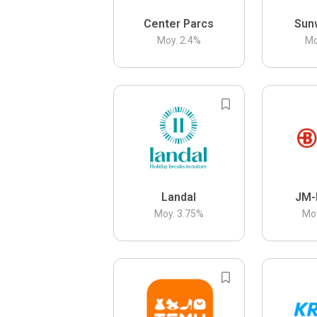
Center Parcs
Sun
Moy.
2.4
%
Mo
Landal
JM-
Moy.
3.75
%
Mo