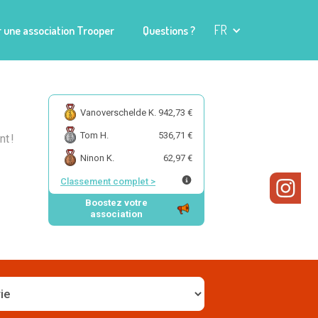
FR
 une association Trooper
Questions ?
Vanoverschelde K.
942,73 €
Tom H.
536,71 €
t !
Ninon K.
62,97 €
Classement complet
>
Boostez votre
association