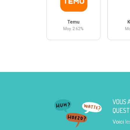
Temu
K
Moy.
2.62
%
Mo
VOUS 
QUEST
Voici
le