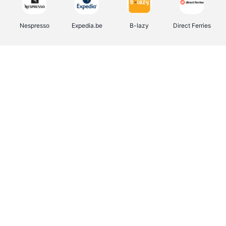
Nespresso
Expedia.be
B-lazy
Direct Ferries
Shop like you Give A Damn
Stronger
Tefal
DreamLand
Yves Rocher
Rentcars BE
CAMPER
Marie-Stella-Maris
Philips Hue
Babor
Schäfer Shop
Walibi