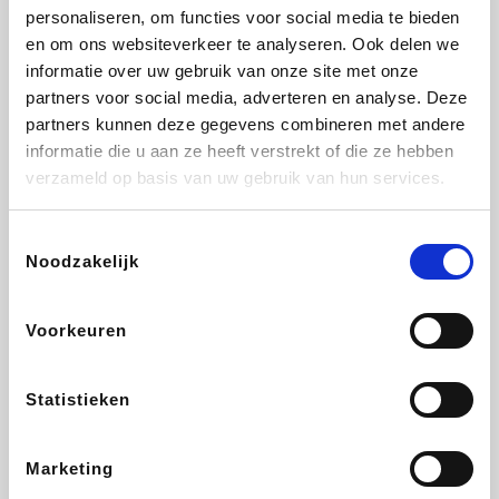
personaliseren, om functies voor social media te bieden
Fnac
Beauty Plaza
Tuifly.be
Dyson
en om ons websiteverkeer te analyseren. Ook delen we
informatie over uw gebruik van onze site met onze
partners voor social media, adverteren en analyse. Deze
partners kunnen deze gegevens combineren met andere
informatie die u aan ze heeft verstrekt of die ze hebben
Weekendesk
Sarenza
Schiesser
Interhome
verzameld op basis van uw gebruik van hun services.
Toestemmingsselectie
Noodzakelijk
Bolt Energie
Maxi Zoo
Auto5
Lufthansa
Voorkeuren
Statistieken
CheapTickets.be
Hunkemöller
Tempur
DeubaXXL
Marketing