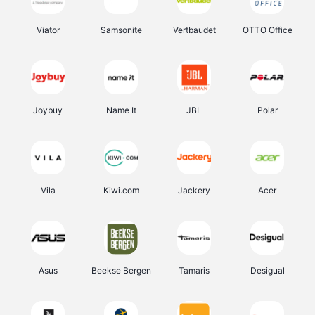
Viator
Samsonite
Vertbaudet
OTTO Office
Joybuy
Name It
JBL
Polar
Vila
Kiwi.com
Jackery
Acer
Asus
Beekse Bergen
Tamaris
Desigual