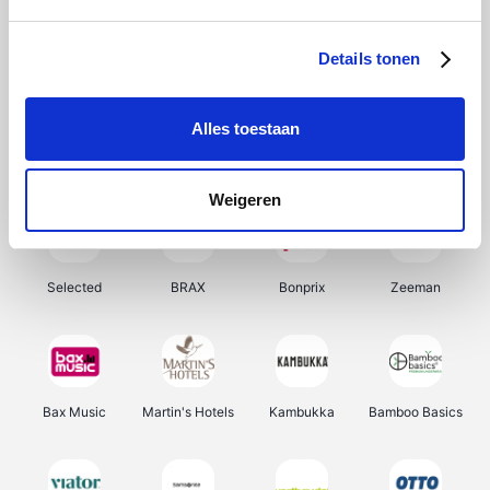
About You
Ekoi
Office-Deals
Pizzahut.be
Details tonen
Alles toestaan
Samsung
My Jewellery
Delonghi
Tennis Point
Weigeren
Selected
BRAX
Bonprix
Zeeman
Bax Music
Martin's Hotels
Kambukka
Bamboo Basics