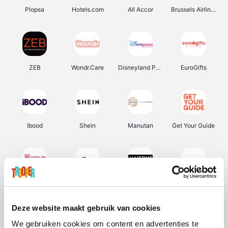
Plopsa
Hotels.com
All Accor
Brussels Airlines
ZEB
Wondr.Care
Disneyland Paris
EuroGifts
Ibood
Shein
Manutan
Get Your Guide
YourSurprise.be
Sunparks
Maisons du Monde
Transavia
Deze website maakt gebruik van cookies
We gebruiken cookies om content en advertenties te