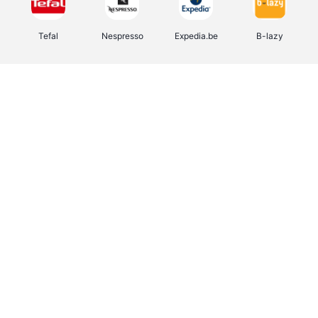
Tefal
Nespresso
Expedia.be
B-lazy
Direct Ferries
Shop like you Give A Damn
Stronger
DreamLand
Yves Rocher
Rentcars BE
CAMPER
Marie-Stella-Maris
Philips Hue
Babor
Schäfer Shop
Walibi