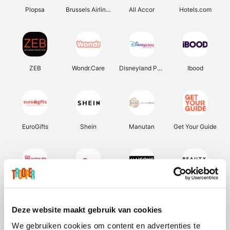
Plopsa
Brussels Airlines
All Accor
Hotels.com
ZEB
Wondr.Care
Disneyland Paris
Ibood
EuroGifts
Shein
Manutan
Get Your Guide
YourSurprise.be
Sunparks
Maisons du Monde
Beauty Plaza
Deze website maakt gebruik van cookies
We gebruiken cookies om content en advertenties te