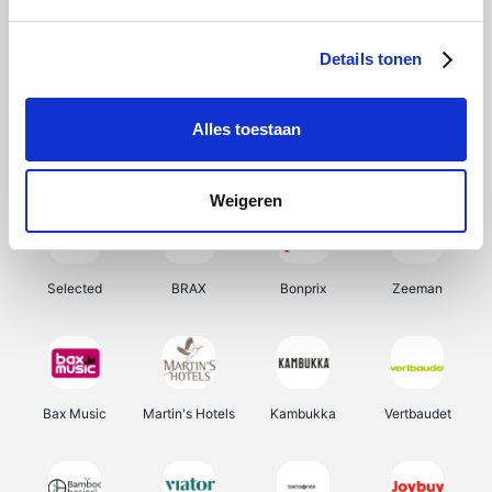
About You
Ekoi
Office-Deals
Pizzahut.be
Details tonen
Alles toestaan
Samsung
My Jewellery
Delonghi
Tennis Point
Weigeren
Selected
BRAX
Bonprix
Zeeman
Bax Music
Martin's Hotels
Kambukka
Vertbaudet