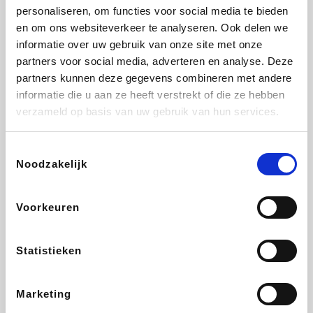
personaliseren, om functies voor social media te bieden
Fnac
Transavia
Tuifly.be
Dyson
en om ons websiteverkeer te analyseren. Ook delen we
informatie over uw gebruik van onze site met onze
partners voor social media, adverteren en analyse. Deze
partners kunnen deze gegevens combineren met andere
informatie die u aan ze heeft verstrekt of die ze hebben
Sarenza
Weekendesk
Schiesser
Interhome
verzameld op basis van uw gebruik van hun services.
Toestemmingsselectie
Noodzakelijk
Maxi Zoo
Bolt Energie
Auto5
Lufthansa
Voorkeuren
Statistieken
CheapTickets.be
Tempur
Hunkemöller
DeubaXXL
Marketing