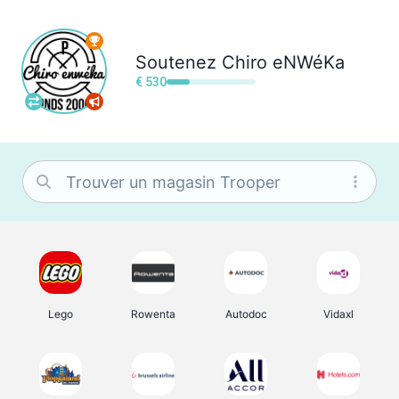
Soutenez
Chiro eNWéKa
€ 530
Lego
Rowenta
Autodoc
Vidaxl