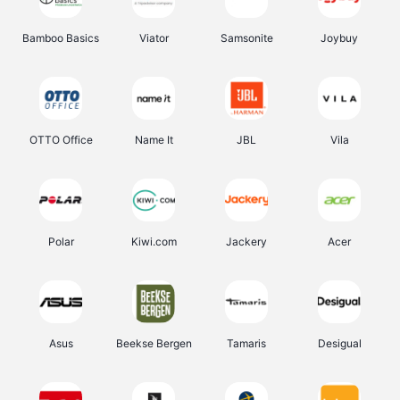
Bamboo Basics
Viator
Samsonite
Joybuy
OTTO Office
Name It
JBL
Vila
Polar
Kiwi.com
Jackery
Acer
Asus
Beekse Bergen
Tamaris
Desigual