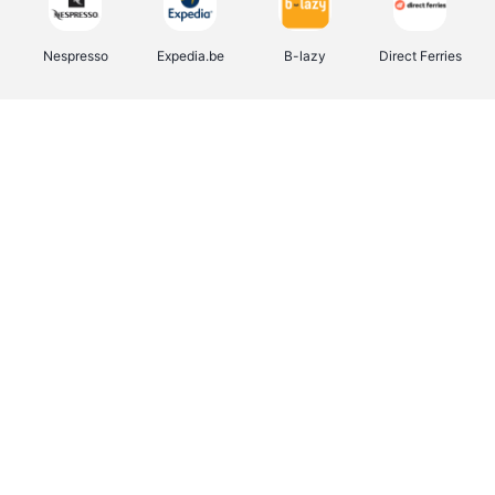
Nespresso
Expedia.be
B-lazy
Direct Ferries
Shop like you Give A Damn
Stronger
Tefal
DreamLand
Yves Rocher
Rentcars BE
CAMPER
Marie-Stella-Maris
Philips Hue
Babor
Schäfer Shop
Walibi