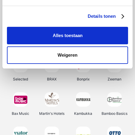
About You
Ekoi
Office-Deals
Pizzahut.be
Details tonen
Alles toestaan
Samsung
My Jewellery
Delonghi
Tennis Point
Weigeren
Selected
BRAX
Bonprix
Zeeman
Bax Music
Martin's Hotels
Kambukka
Bamboo Basics