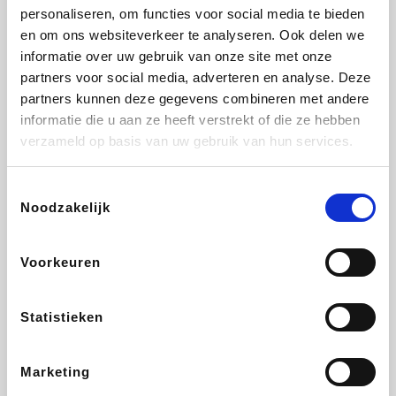
personaliseren, om functies voor social media te bieden
Fnac
Beauty Plaza
Tuifly.be
Dyson
en om ons websiteverkeer te analyseren. Ook delen we
informatie over uw gebruik van onze site met onze
partners voor social media, adverteren en analyse. Deze
partners kunnen deze gegevens combineren met andere
informatie die u aan ze heeft verstrekt of die ze hebben
Weekendesk
Sarenza
Schiesser
Interhome
verzameld op basis van uw gebruik van hun services.
Toestemmingsselectie
Noodzakelijk
Bolt Energie
Maxi Zoo
Auto5
Lufthansa
Voorkeuren
Statistieken
CheapTickets.be
Hunkemöller
Tempur
DeubaXXL
Marketing