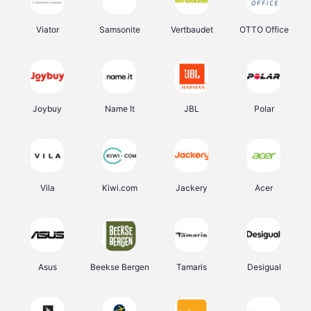
Viator
Samsonite
Vertbaudet
OTTO Office
Joybuy
Name It
JBL
Polar
Vila
Kiwi.com
Jackery
Acer
Asus
Beekse Bergen
Tamaris
Desigual