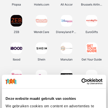
Plopsa
Hotels.com
All Accor
Brussels Airlines
ZEB
Wondr.Care
Disneyland Paris
EuroGifts
Ibood
Shein
Manutan
Get Your Guide
YourSurprise.be
Sunparks
Maisons du Monde
Transavia
Deze website maakt gebruik van cookies
We gebruiken cookies om content en advertenties te