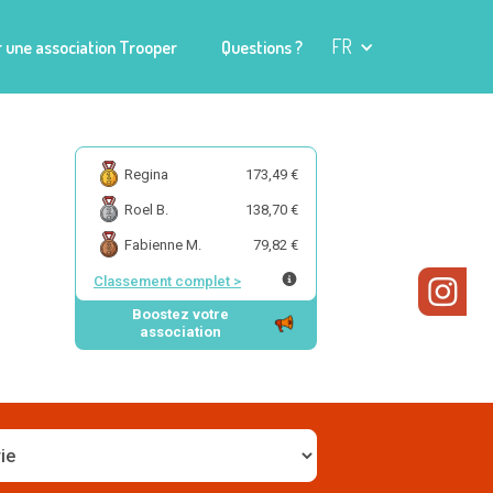
FR
 une association Trooper
Questions ?
Regina
173,49 €
Roel B.
138,70 €
Fabienne M.
79,82 €
Classement complet
>
Boostez votre
association