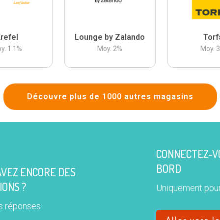
refel
Lounge by Zalando
Torf
y.
1.1
%
Moy.
2
%
Moy.
Découvre plus de 1000 autres magasins
CONNECTEZ-VO
BORD
AVEZ ENCORE DES
IONS ?
Uniquement pour
s réponses