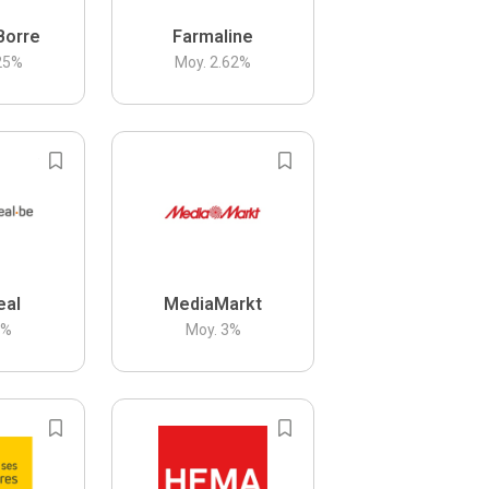
Borre
Farmaline
25
%
Moy.
2.62
%
eal
MediaMarkt
3
%
Moy.
3
%