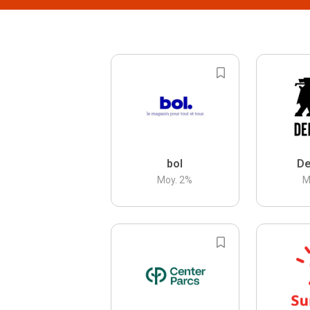
bol
De
Moy.
2
%
M