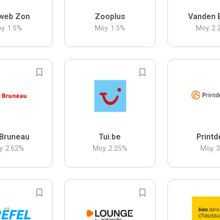
web Zon
Zooplus
Vanden 
y.
1.5
%
Moy.
1.5
%
Moy.
2.
Bruneau
Tui.be
Printd
y.
2.62
%
Moy.
2.25
%
Moy.