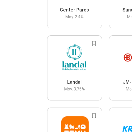
Center Parcs
Sun
Moy.
2.4
%
Mo
Landal
JM-
Moy.
3.75
%
Mo