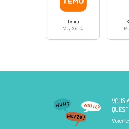
Temu
K
Moy.
2.62
%
Mo
VOUS 
QUEST
Voici
le