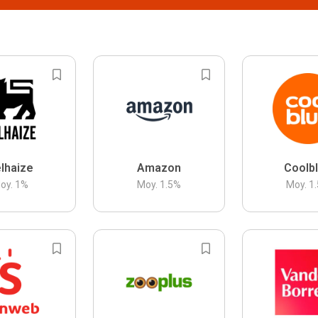
lhaize
Amazon
Coolb
oy.
1
%
Moy.
1.5
%
Moy.
1.