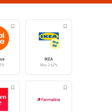
lue
IKEA
5
%
Moy.
2.62
%