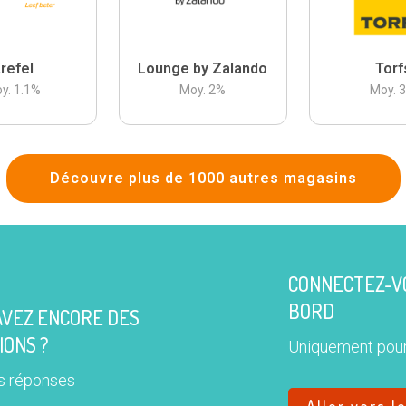
refel
Lounge by Zalando
Torf
y.
1.1
%
Moy.
2
%
Moy.
Découvre plus de 1000 autres magasins
CONNECTEZ-VO
BORD
AVEZ ENCORE DES
IONS ?
Uniquement pour
s réponses