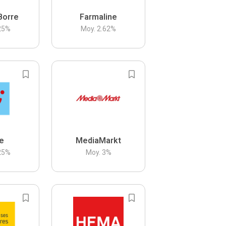
Borre
Farmaline
25
%
Moy.
2.62
%
be
MediaMarkt
25
%
Moy.
3
%