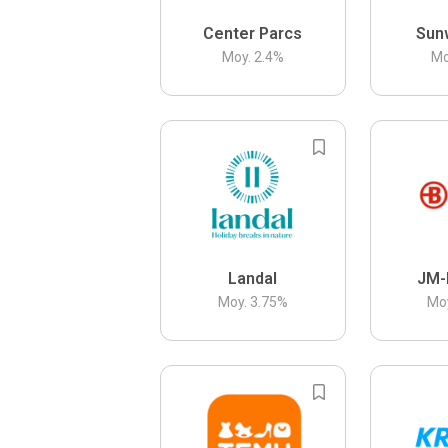
Center Parcs
Sun
Moy.
2.4
%
Mo
Landal
JM-
Moy.
3.75
%
Mo