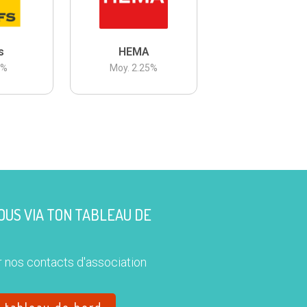
s
HEMA
3
%
Moy.
2.25
%
US VIA TON TABLEAU DE
 nos contacts d'association