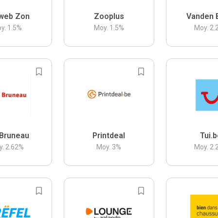
web Zon
Zooplus
Vanden 
y.
1.5
%
Moy.
1.5
%
Moy.
2.
Bruneau
Printdeal
Tui.
y.
2.62
%
Moy.
3
%
Moy.
2.