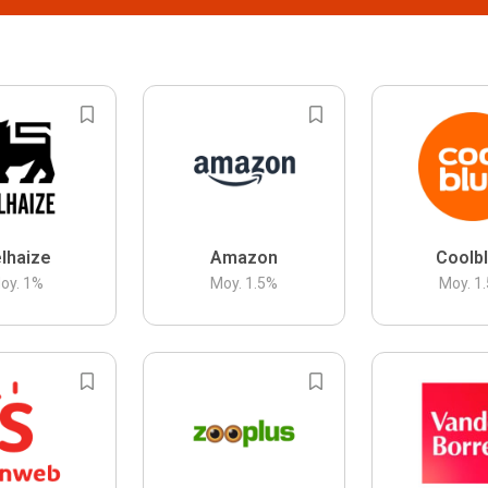
lhaize
Amazon
Coolb
oy.
1
%
Moy.
1.5
%
Moy.
1.