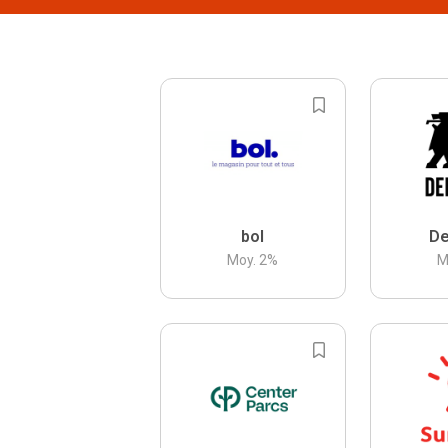
bol
De
Moy.
2
%
M