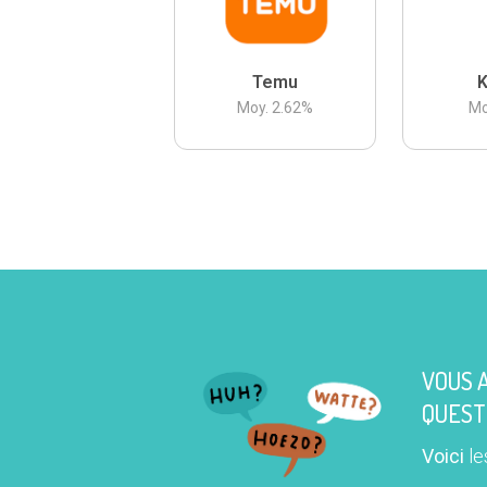
Temu
K
Moy.
2.62
%
Mo
VOUS 
QUEST
Voici
le