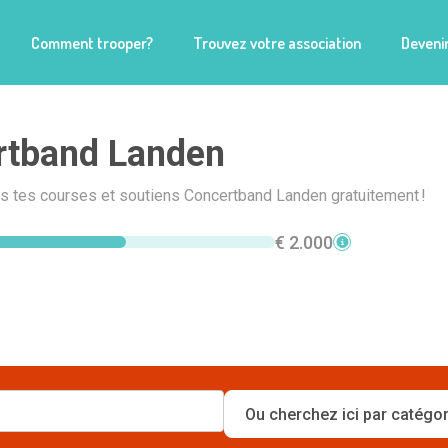
Comment trooper?
Trouvez votre association
Devenir
rtband Landen
is tes courses et soutiens Concertband Landen gratuitement !
€ 2.000