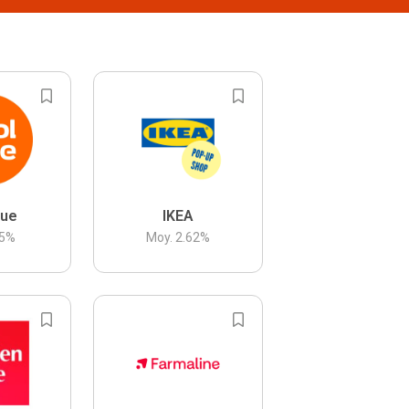
lue
IKEA
5
%
Moy.
2.62
%