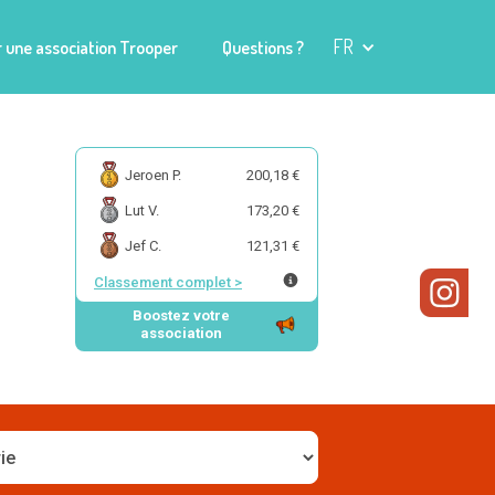
FR
 une association Trooper
Questions ?
Jeroen P.
200,18 €
Lut V.
173,20 €
Jef C.
121,31 €
Classement complet
>
Boostez votre
association