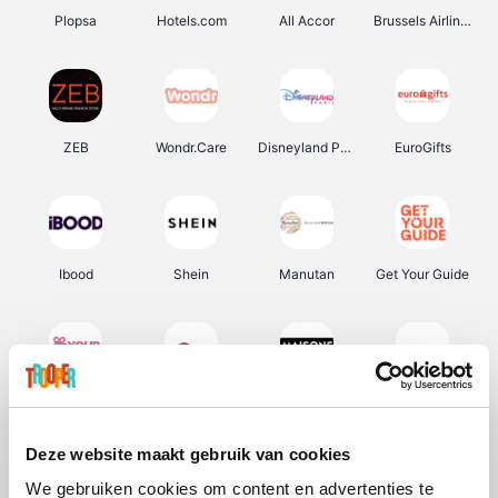
Plopsa
Hotels.com
All Accor
Brussels Airlines
ZEB
Wondr.Care
Disneyland Paris
EuroGifts
Ibood
Shein
Manutan
Get Your Guide
YourSurprise.be
Sunparks
Maisons du Monde
Transavia
Deze website maakt gebruik van cookies
We gebruiken cookies om content en advertenties te