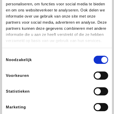
personaliseren, om functies voor social media te bieden
Fnac
Beauty Plaza
Tuifly.be
Dyson
en om ons websiteverkeer te analyseren. Ook delen we
informatie over uw gebruik van onze site met onze
partners voor social media, adverteren en analyse. Deze
partners kunnen deze gegevens combineren met andere
informatie die u aan ze heeft verstrekt of die ze hebben
Weekendesk
Sarenza
Schiesser
Interhome
verzameld op basis van uw gebruik van hun services.
Toestemmingsselectie
Noodzakelijk
Bolt Energie
Maxi Zoo
Auto5
Lufthansa
Voorkeuren
Statistieken
CheapTickets.be
Hunkemöller
Tempur
DeubaXXL
Marketing