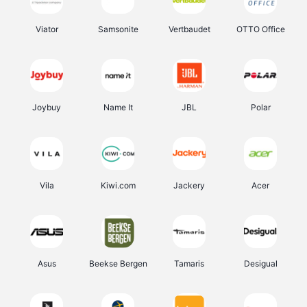
Viator
Samsonite
Vertbaudet
OTTO Office
Joybuy
Name It
JBL
Polar
Vila
Kiwi.com
Jackery
Acer
Asus
Beekse Bergen
Tamaris
Desigual