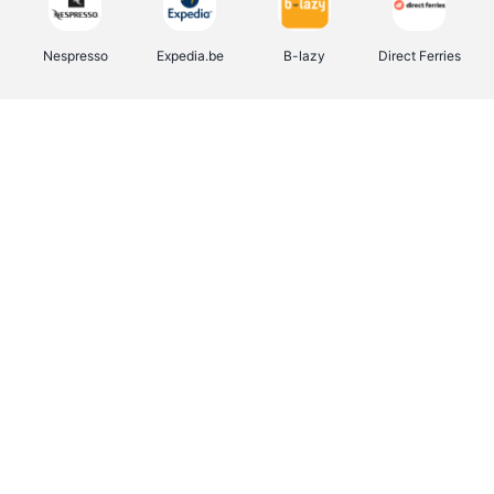
Nespresso
Expedia.be
B-lazy
Direct Ferries
Shop like you Give A Damn
Stronger
Tefal
DreamLand
Yves Rocher
Rentcars BE
CAMPER
Marie-Stella-Maris
Philips Hue
Babor
Schäfer Shop
Walibi