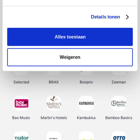
About You
Ekoi
Office-Deals
Pizzahut.be
Details tonen
Alles toestaan
Samsung
My Jewellery
Delonghi
Tennis Point
Weigeren
Selected
BRAX
Bonprix
Zeeman
Bax Music
Martin's Hotels
Kambukka
Bamboo Basics