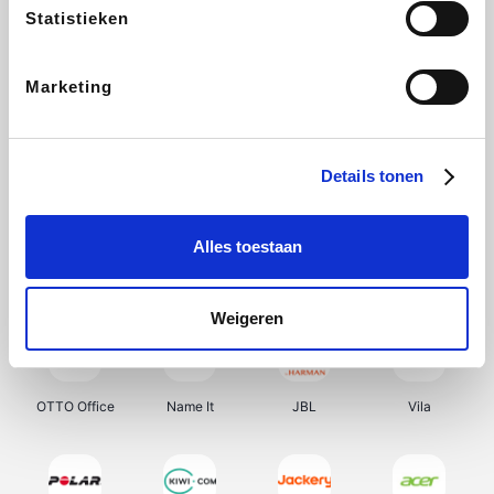
Statistieken
Selected
BRAX
Bonprix
Zeeman
Marketing
Bax Music
Martin's Hotels
Kambukka
Vertbaudet
Details tonen
Alles toestaan
Bamboo Basics
Viator
Samsonite
Joybuy
Weigeren
OTTO Office
Name It
JBL
Vila