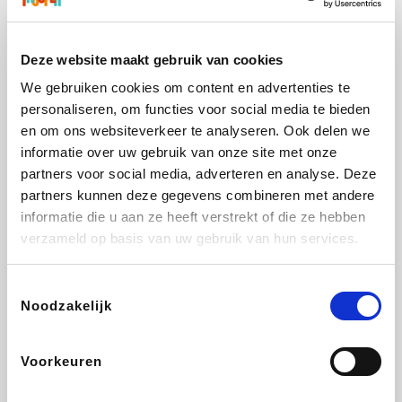
Maxi Zoo
Bolt Energie
Auto5
Lufthansa
Deze website maakt gebruik van cookies
We gebruiken cookies om content en advertenties te
personaliseren, om functies voor social media te bieden
CheapTickets.be
Tempur
Hunkemöller
DeubaXXL
en om ons websiteverkeer te analyseren. Ook delen we
informatie over uw gebruik van onze site met onze
partners voor social media, adverteren en analyse. Deze
partners kunnen deze gegevens combineren met andere
informatie die u aan ze heeft verstrekt of die ze hebben
About You
Ekoi
Office-Deals
Pizzahut.be
verzameld op basis van uw gebruik van hun services.
Toestemmingsselectie
Noodzakelijk
Samsung
My Jewellery
Delonghi
Tennis Point
Voorkeuren