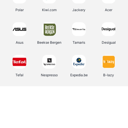
Polar
Kiwi.com
Jackery
Acer
Asus
Beekse Bergen
Tamaris
Desigual
Tefal
Nespresso
Expedia.be
B-lazy
Direct Ferries
Shop like you Give A Damn
Stronger
DreamLand