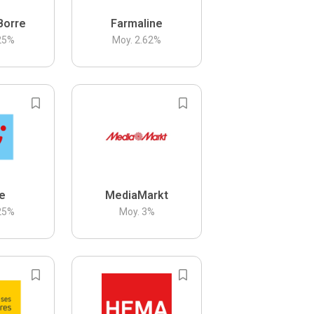
Borre
Farmaline
25
%
Moy.
2.62
%
be
MediaMarkt
25
%
Moy.
3
%