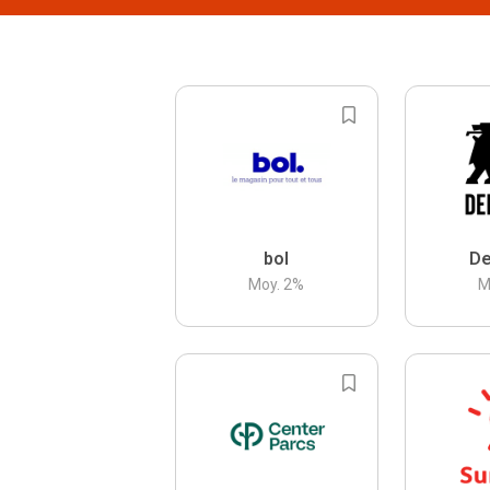
bol
De
Moy.
2
%
M