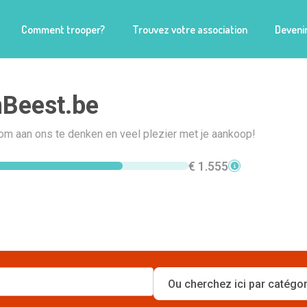
Comment trooper?
Trouvez votre association
Devenir
Beest.be
om aan ons te denken en veel plezier met je aankoop!
€ 1.555