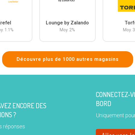
refel
Lounge by Zalando
Torf
y.
1.1
%
Moy.
2
%
Moy.
Découvre plus de 1000 autres magasins
CONNECTEZ-VO
BORD
AVEZ ENCORE DES
IONS ?
Uniquement pour
s réponses