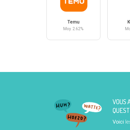
Temu
K
Moy.
2.62
%
Mo
VOUS 
QUEST
Voici
le