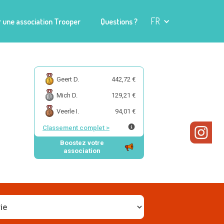
FR
 une association Trooper
Questions ?
Geert D.
442,72 €
Mich D.
129,21 €
Veerle I.
94,01 €
Classement complet
>
Boostez votre
association