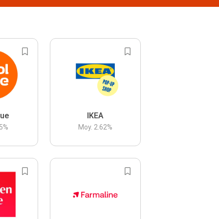
lue
IKEA
5
%
Moy.
2.62
%