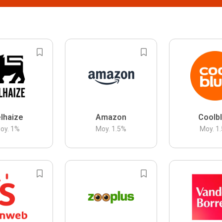
lhaize
Amazon
Coolb
oy.
1
%
Moy.
1.5
%
Moy.
1.