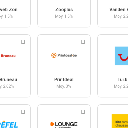
web Zon
Zooplus
Vanden 
y.
1.5
%
Moy.
1.5
%
Moy.
2.
Bruneau
Printdeal
Tui.
y.
2.62
%
Moy.
3
%
Moy.
2.