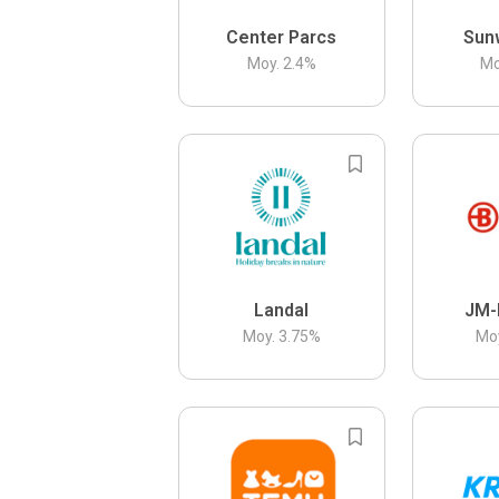
Center Parcs
Sun
Moy.
2.4
%
Mo
Landal
JM-
Moy.
3.75
%
Mo