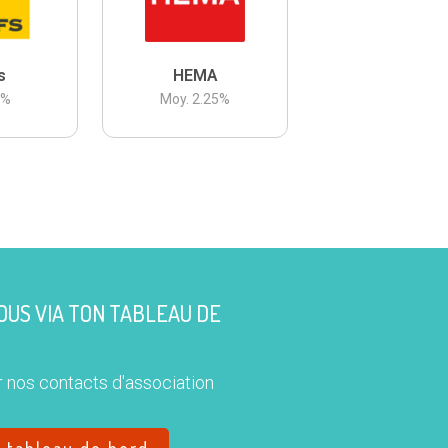
s
HEMA
3
%
Moy.
2.25
%
US VIA TON TABLEAU DE
 nos contacts d'association