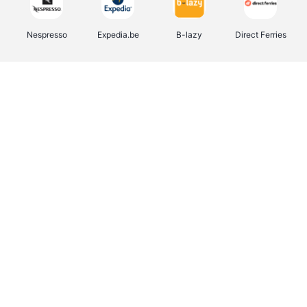
Nespresso
Expedia.be
B-lazy
Direct Ferries
Shop like you Give A Damn
Stronger
Tefal
DreamLand
Yves Rocher
Rentcars BE
CAMPER
Marie-Stella-Maris
Philips Hue
Babor
Schäfer Shop
Walibi