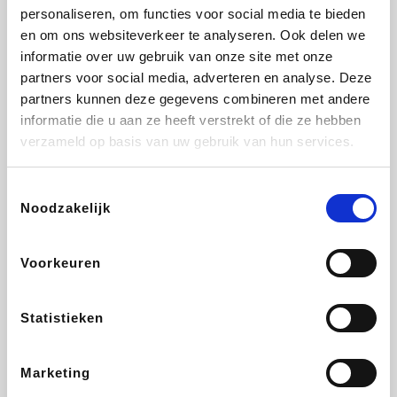
personaliseren, om functies voor social media te bieden
Fnac
Beauty Plaza
Tuifly.be
Dyson
en om ons websiteverkeer te analyseren. Ook delen we
informatie over uw gebruik van onze site met onze
partners voor social media, adverteren en analyse. Deze
partners kunnen deze gegevens combineren met andere
informatie die u aan ze heeft verstrekt of die ze hebben
Weekendesk
Sarenza
Schiesser
Interhome
verzameld op basis van uw gebruik van hun services.
Toestemmingsselectie
Noodzakelijk
Bolt Energie
Maxi Zoo
Auto5
Lufthansa
Voorkeuren
Statistieken
CheapTickets.be
Hunkemöller
Tempur
DeubaXXL
Marketing