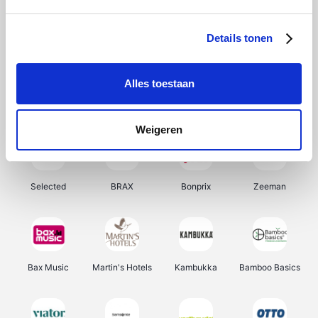
About You
Ekoi
Office-Deals
Pizzahut.be
Details tonen
Alles toestaan
Samsung
My Jewellery
Delonghi
Tennis Point
Weigeren
Selected
BRAX
Bonprix
Zeeman
Bax Music
Martin's Hotels
Kambukka
Bamboo Basics