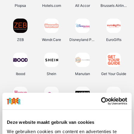
Plopsa
Hotels.com
All Accor
Brussels Airlines
ZEB
Wondr.Care
Disneyland Paris
EuroGifts
Ibood
Shein
Manutan
Get Your Guide
YourSurprise.be
Sunparks
Maisons du Monde
Transavia
Deze website maakt gebruik van cookies
We gebruiken cookies om content en advertenties te