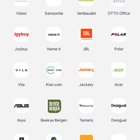
Viator
Samsonite
Vertbaudet
OTTO Office
Joybuy
Name It
JBL
Polar
Vila
Kiwi.com
Jackery
Acer
Asus
Beekse Bergen
Tamaris
Desigual