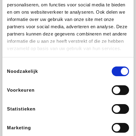
personaliseren, om functies voor social media te bieden
Beauty Plaza
Tuifly.be
Fnac
Dyson
en om ons websiteverkeer te analyseren. Ook delen we
informatie over uw gebruik van onze site met onze
partners voor social media, adverteren en analyse. Deze
partners kunnen deze gegevens combineren met andere
informatie die u aan ze heeft verstrekt of die ze hebben
Sarenza
Interhome
Schiesser
Bolt Energie
verzameld op basis van uw gebruik van hun services.
Toestemmingsselectie
Noodzakelijk
Auto5
Maxi Zoo
Lufthansa
DeubaXXL
Voorkeuren
Statistieken
Ekoi
CheapTickets.be
Tempur
About You
Marketing