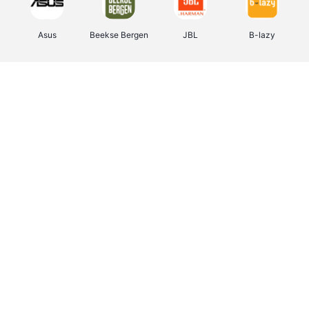
Asus
Beekse Bergen
JBL
B-lazy
Direct Ferries
Tefal
Rentcars BE
CAMPER
Holidaysuites.be
DreamLand
Stronger
Philips Hue
Yves Rocher
Babor
RAD
Marie-Stella-Maris