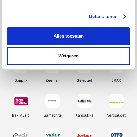
Hunkemöller
Office-Deals
Pizzahut.be
Weekendesk
Details tonen
Alles toestaan
My Jewellery
Tennis Point
Samsung
Delonghi
Weigeren
Bonprix
Zeeman
Selected
BRAX
Bax Music
Samsonite
Kambukka
Vertbaudet