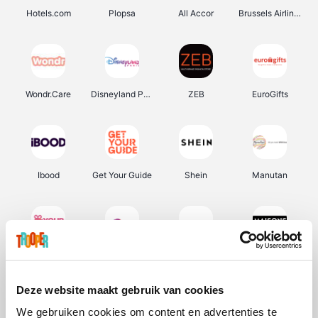
Hotels.com
Plopsa
All Accor
Brussels Airlines
Wondr.Care
Disneyland Paris
ZEB
EuroGifts
Ibood
Get Your Guide
Shein
Manutan
YourSurprise.be
Sunparks
Transavia
Maisons du Monde
Deze website maakt gebruik van cookies
We gebruiken cookies om content en advertenties te