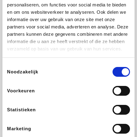
personaliseren, om functies voor social media te bieden
Fnac
Beauty Plaza
Tuifly.be
Dyson
en om ons websiteverkeer te analyseren. Ook delen we
informatie over uw gebruik van onze site met onze
partners voor social media, adverteren en analyse. Deze
partners kunnen deze gegevens combineren met andere
informatie die u aan ze heeft verstrekt of die ze hebben
Weekendesk
Sarenza
Schiesser
Interhome
verzameld op basis van uw gebruik van hun services.
Toestemmingsselectie
Noodzakelijk
Bolt Energie
Maxi Zoo
Auto5
Lufthansa
Voorkeuren
Statistieken
CheapTickets.be
Hunkemöller
Tempur
DeubaXXL
Marketing