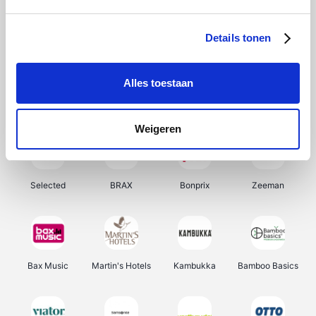
About You
Ekoi
Office-Deals
Pizzahut.be
Details tonen
Alles toestaan
Samsung
My Jewellery
Delonghi
Tennis Point
Weigeren
Selected
BRAX
Bonprix
Zeeman
Bax Music
Martin's Hotels
Kambukka
Bamboo Basics