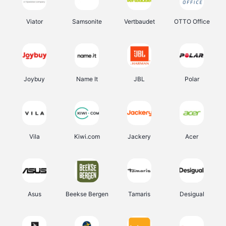
Viator
Samsonite
Vertbaudet
OTTO Office
Joybuy
Name It
JBL
Polar
Vila
Kiwi.com
Jackery
Acer
Asus
Beekse Bergen
Tamaris
Desigual