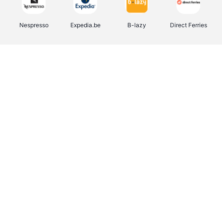
Nespresso
Expedia.be
B-lazy
Direct Ferries
Shop like you Give A Damn
Stronger
Tefal
DreamLand
Yves Rocher
Rentcars BE
CAMPER
Marie-Stella-Maris
Philips Hue
Babor
Schäfer Shop
Walibi