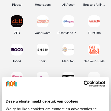
Plopsa
Hotels.com
All Accor
Brussels Airlines
ZEB
Wondr.Care
Disneyland Paris
EuroGifts
Ibood
Shein
Manutan
Get Your Guide
YourSurprise.be
Sunparks
Maisons du Monde
Transavia
Deze website maakt gebruik van cookies
We gebruiken cookies om content en advertenties te