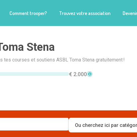
Comment trooper?
Trouvez votre association
Devenir
Toma Stena
is tes courses et soutiens ASBL Toma Stena gratuitement !
€ 2.000