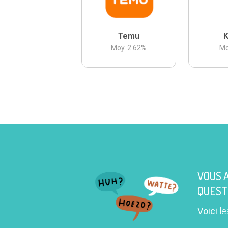
Temu
K
Moy.
2.62
%
Mo
VOUS 
QUEST
Voici
le