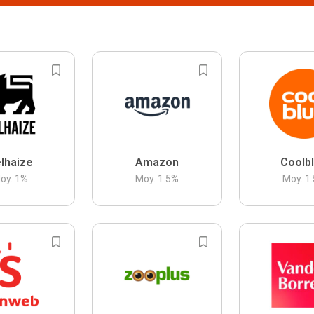
lhaize
Amazon
Coolb
oy.
1
%
Moy.
1.5
%
Moy.
1.