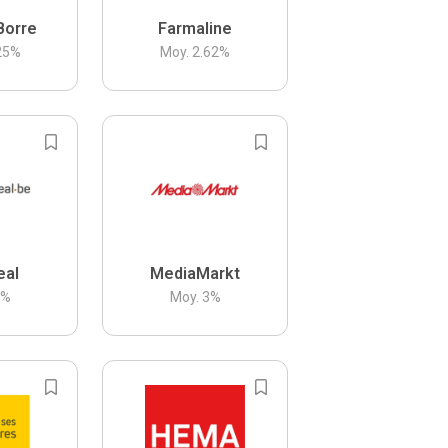
Borre
Farmaline
25
%
Moy.
2.62
%
eal
MediaMarkt
3
%
Moy.
3
%