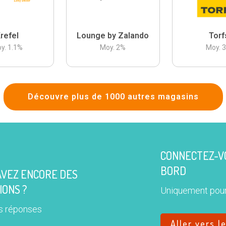
refel
Lounge by Zalando
Torf
y.
1.1
%
Moy.
2
%
Moy.
Découvre plus de 1000 autres magasins
CONNECTEZ-VO
BORD
AVEZ ENCORE DES
IONS ?
Uniquement pour
s réponses
Aller vers l