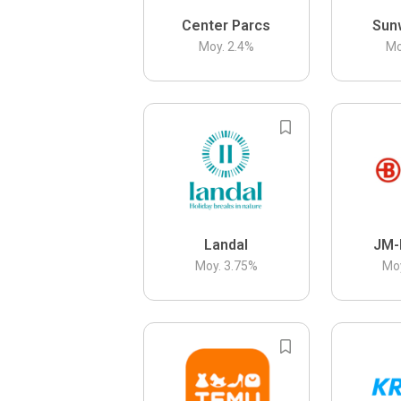
Center Parcs
Sun
Moy.
2.4
%
Mo
Landal
JM-
Moy.
3.75
%
Mo