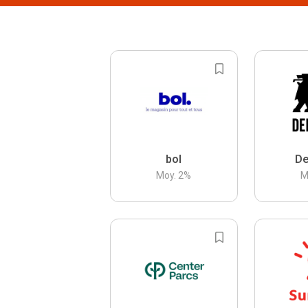
bol
De
Moy.
2
%
M