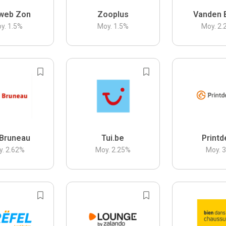
web Zon
Zooplus
Vanden 
y.
1.5
%
Moy.
1.5
%
Moy.
2.
Bruneau
Tui.be
Printd
y.
2.62
%
Moy.
2.25
%
Moy.