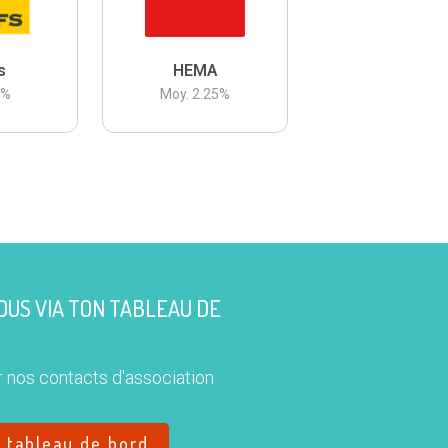
s
HEMA
3
%
Moy.
2.25
%
US VIA TON TABLEAU DE
 nos contacts d'association
e tableau de bord