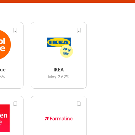
lue
IKEA
5
%
Moy.
2.62
%