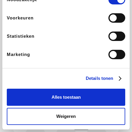
Holidaysuites.be
DreamLand
Stronger
Philips Hue
Voorkeuren
Statistieken
Yves Rocher
Babor
RAD
Marie-Stella-Maris
Marketing
Schäfer Shop
Walibi
Pierre et Vacances
Newpharma
Details tonen
Alles toestaan
Spartoo
Plopsa Verblijven
Warredal
Pixartprinting
Weigeren