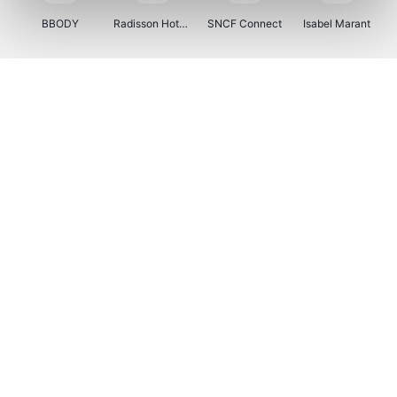
BBODY
Radisson Hotels
SNCF Connect
Isabel Marant
Ici Paris XL
BergHOFF Home
Brouwland
I-run
Moulinex
Happy Size
Atlas & Zanzibar
Kenwood
123optic
Marlies Dekkers
Lyca Mobile
LIU JO