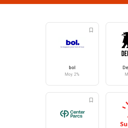
bol
De
Moy.
2
%
M