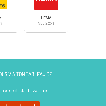
s
HEMA
3
%
Moy.
2.25
%
US VIA TON TABLEAU DE
 nos contacts d'association