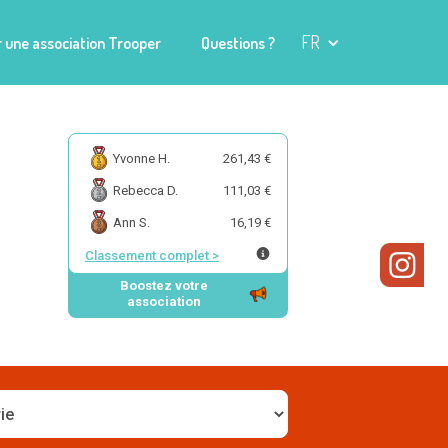
FR
 une association Trooper
Questions ?
Yvonne H.
261,43 €
Rebecca D.
111,03 €
Ann S.
16,19 €
Classement complet
>
Boostez votre
association