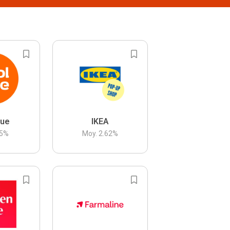
lue
IKEA
5
%
Moy.
2.62
%