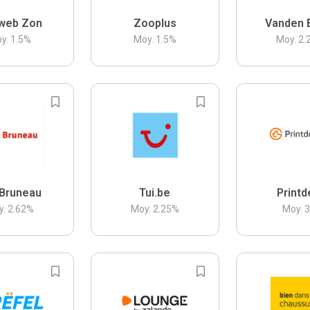
web Zon
Zooplus
Vanden 
y.
1.5
%
Moy.
1.5
%
Moy.
2.
Bruneau
Tui.be
Printd
y.
2.62
%
Moy.
2.25
%
Moy.