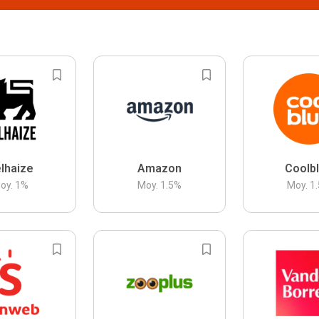
lhaize
Amazon
Coolb
oy.
1
%
Moy.
1.5
%
Moy.
1.