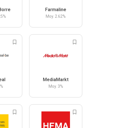
Borre
Farmaline
25
%
Moy.
2.62
%
eal
MediaMarkt
3
%
Moy.
3
%