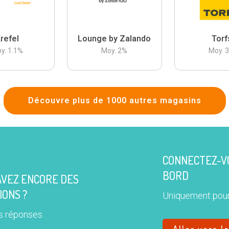
refel
Lounge by Zalando
Torf
y.
1.1
%
Moy.
2
%
Moy.
Découvre plus de 1000 autres magasins
CONNECTEZ-VO
BORD
AVEZ ENCORE DES
IONS ?
Uniquement pour
s réponses