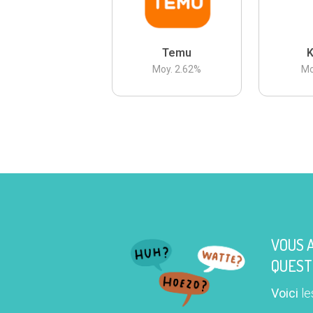
Temu
K
Moy.
2.62
%
Mo
VOUS 
QUEST
Voici
le