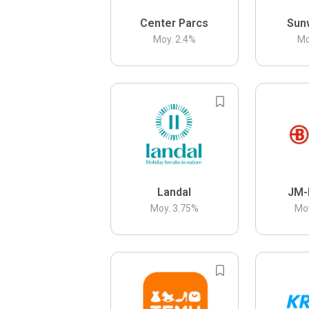
Center Parcs
Sun
Moy.
2.4
%
Mo
Landal
JM-
Moy.
3.75
%
Mo