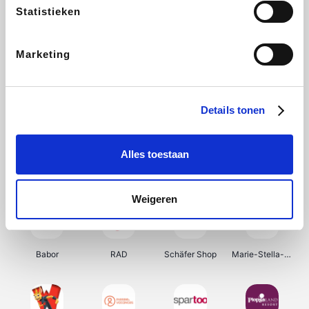
Statistieken
Nespresso
Expedia.be
B-lazy
Direct Ferries
Marketing
Shop like you Give A Damn
Tefal
Rentcars BE
DreamLand
Details tonen
Alles toestaan
CAMPER
Yves Rocher
Stronger
Philips Hue
Weigeren
Babor
RAD
Schäfer Shop
Marie-Stella-Maris