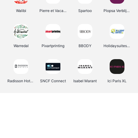
Walibi
Pierre et Vacances
Spartoo
Plopsa Verblijven
Warredal
Pixartprinting
BBODY
Holidaysuites.be
Radisson Hotels
SNCF Connect
Isabel Marant
Ici Paris XL
BergHOFF Home
Brouwland
I-run
Moulinex