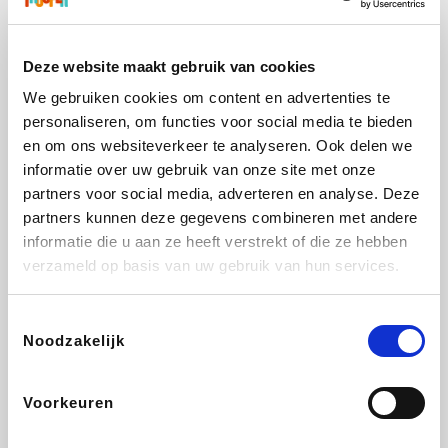
Bamboo Basics
Viator
Samsonite
OTTO Office
Deze website maakt gebruik van cookies
We gebruiken cookies om content en advertenties te
personaliseren, om functies voor social media te bieden
Name It
Joybuy
JBL
Polar
en om ons websiteverkeer te analyseren. Ook delen we
informatie over uw gebruik van onze site met onze
partners voor social media, adverteren en analyse. Deze
partners kunnen deze gegevens combineren met andere
informatie die u aan ze heeft verstrekt of die ze hebben
Vila
Kiwi.com
Jackery
Acer
verzameld op basis van uw gebruik van hun services.
Toestemmingsselectie
Noodzakelijk
Asus
Beekse Bergen
Tamaris
Desigual
Voorkeuren