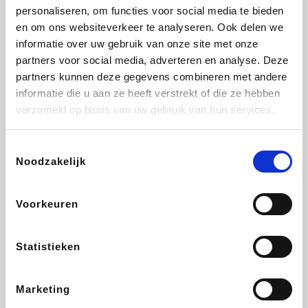
personaliseren, om functies voor social media te bieden
Fnac
Beauty Plaza
Tuifly.be
Dyson
en om ons websiteverkeer te analyseren. Ook delen we
informatie over uw gebruik van onze site met onze
partners voor social media, adverteren en analyse. Deze
partners kunnen deze gegevens combineren met andere
informatie die u aan ze heeft verstrekt of die ze hebben
Weekendesk
Sarenza
Schiesser
Interhome
verzameld op basis van uw gebruik van hun services.
Toestemmingsselectie
Noodzakelijk
Bolt Energie
Maxi Zoo
Auto5
Lufthansa
Voorkeuren
Statistieken
CheapTickets.be
Hunkemöller
Tempur
DeubaXXL
Marketing