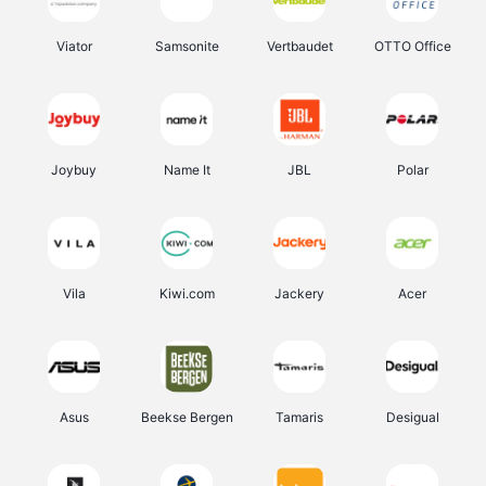
Viator
Samsonite
Vertbaudet
OTTO Office
Joybuy
Name It
JBL
Polar
Vila
Kiwi.com
Jackery
Acer
Asus
Beekse Bergen
Tamaris
Desigual