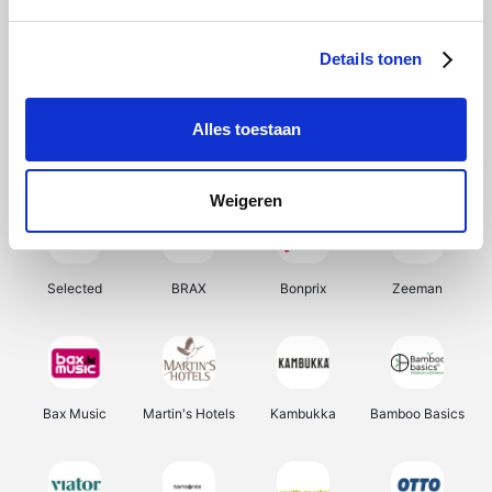
About You
Ekoi
Office-Deals
Pizzahut.be
Details tonen
Alles toestaan
Samsung
My Jewellery
Delonghi
Tennis Point
Weigeren
Selected
BRAX
Bonprix
Zeeman
Bax Music
Martin's Hotels
Kambukka
Bamboo Basics