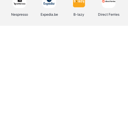
Nespresso
Expedia.be
B-lazy
Direct Ferries
Shop like you Give A Damn
Stronger
Tefal
DreamLand
Yves Rocher
Rentcars BE
CAMPER
Marie-Stella-Maris
Philips Hue
Babor
Schäfer Shop
Walibi