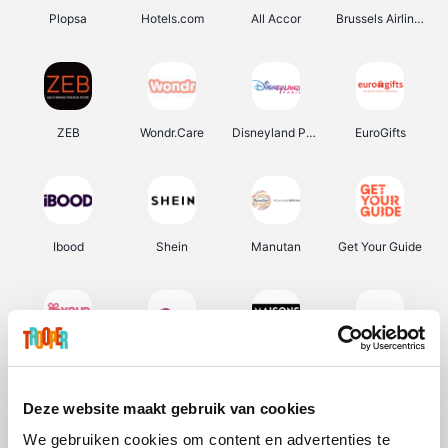
Plopsa
Hotels.com
All Accor
Brussels Airlines
ZEB
Wondr.Care
Disneyland Paris
EuroGifts
Ibood
Shein
Manutan
Get Your Guide
YourSurprise.be
Sunparks
Maisons du Monde
Transavia
Deze website maakt gebruik van cookies
We gebruiken cookies om content en advertenties te