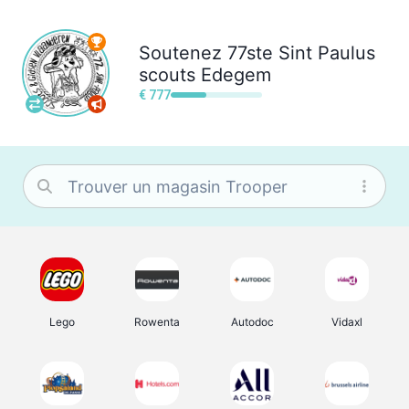
Soutenez
77ste Sint Paulus
scouts Edegem
€ 777
Lego
Rowenta
Autodoc
Vidaxl