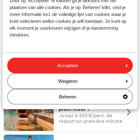
Door op 'Accepteer' te klikken ga je akkoord met het
plaatsen van alle cookies. Als je op 'Beheren’ klikt, vind je
meer informatie incl. de volledige lijst van cookies waar je
kunt selecteren welke cookies je wilt toestaan. Je kunt op
elk moment je voorkeuren wijzigen of je toestemming
Partez en vacances avec Sunweb !
intrekken.
#creatingmemories
Offres Dernière Chance
Accepteer
Offres last minute à ne pas
manquer
Weigeren
Beheren
Et si l'été s'invitait en
plein hiver ?
Jusqu'à 300 €/pers. de
réduction première minute