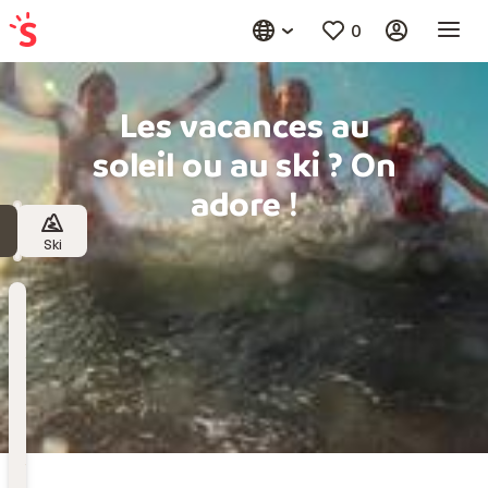
0
Les vacances au
soleil ou au ski ? On
adore !
Ski
Destination
Choisissez une destination
Date
de
départ
Date de départ