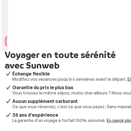
Durée
Durée
Voyageur(s)
2 personnes , 1 chambre
Voyager en toute sérénité
avec Sunweb
Échange flexible
Modifiez vos vacances jusqu'à 6 semaines avant le départ.
E
Garantie du prix le plus bas
Vous trouvez le même séjour, moins cher ailleurs ? Nous vo
Aucun supplément carburant
Ce que vous réservez, c'est ce que vous payez. Sans mauvai
35 ans d'expérience
La garantie d'un voyage à forfait 100% sécurisé.
En savoir pl