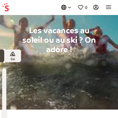
0
Les vacances au
soleil ou au ski ? On
adore !
Ski
Destination
Choisissez une destination
Date
de
départ
Date de départ