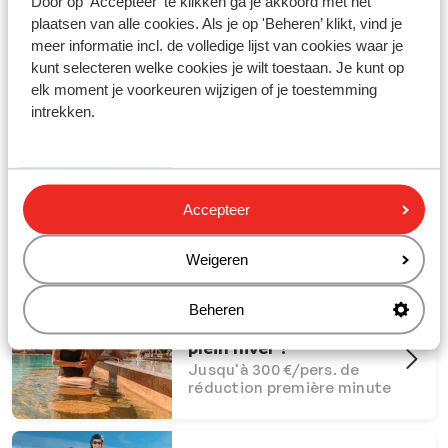
Door op 'Accepteer' te klikken ga je akkoord met het
plaatsen van alle cookies. Als je op 'Beheren’ klikt, vind je
meer informatie incl. de volledige lijst van cookies waar je
kunt selecteren welke cookies je wilt toestaan. Je kunt op
elk moment je voorkeuren wijzigen of je toestemming
Partez en vacances avec Sunweb !
intrekken.
#creatingmemories
Offres Dernière Chance
Accepteer
Offres last minute à ne pas
manquer
Weigeren
Beheren
Et si l'été s'invitait en
plein hiver ?
Jusqu'à 300 €/pers. de
réduction première minute