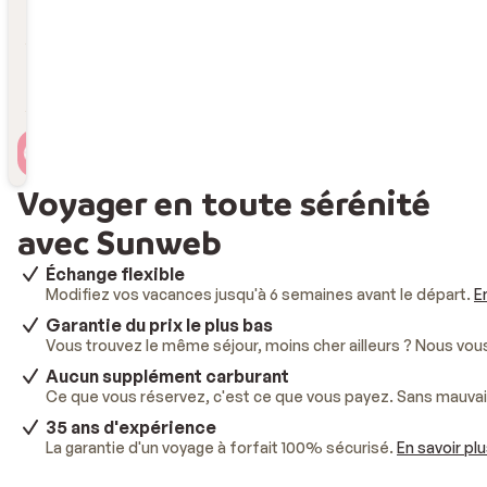
Durée
Durée
Voyageur(s)
2 personnes , 1 chambre
Voyager en toute sérénité
avec Sunweb
Échange flexible
Modifiez vos vacances jusqu'à 6 semaines avant le départ.
E
Garantie du prix le plus bas
Vous trouvez le même séjour, moins cher ailleurs ? Nous vo
Aucun supplément carburant
Ce que vous réservez, c'est ce que vous payez. Sans mauvai
35 ans d'expérience
La garantie d'un voyage à forfait 100% sécurisé.
En savoir pl