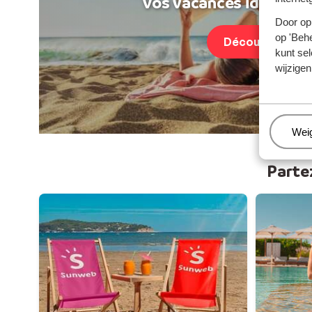
Vos vacances idéales au
Door op 
op 'Behe
Découvrir
kunt sel
wijzigen
Beh
Wei
Parte