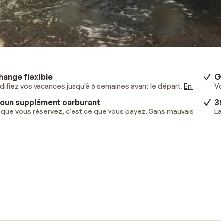
hange flexible
G
ifiez vos vacances jusqu'à 6 semaines avant le départ.
En savoir p
V
cun supplément carburant
3
que vous réservez, c'est ce que vous payez. Sans mauvaises surpr
La