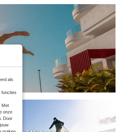
erd als
 functies
. Met
e onze
n. Door
 jouw
te maken.