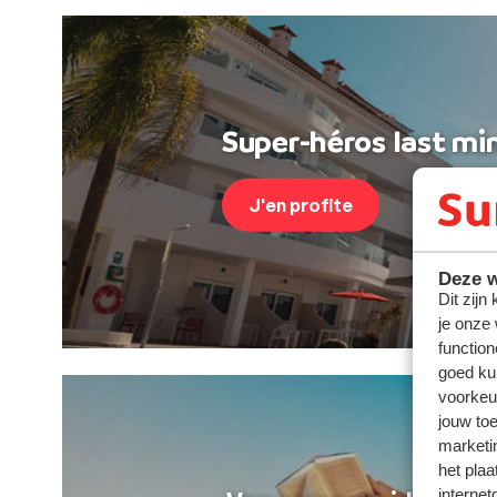
Super-héros last min
J'en profite
Deze w
Dit zijn
je onze
function
goed ku
voorkeu
jouw to
marketi
het plaa
internet