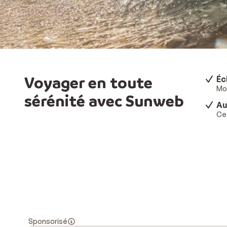
Voyager en toute
Éc
Mod
sérénité avec Sunweb
Au
Ce 
Sponsorisé