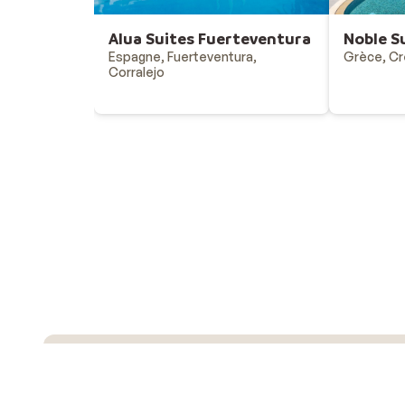
Alua Suites Fuerteventura
Noble S
Espagne, Fuerteventura,
Grèce, Cr
Corralejo
Vacances au soleil
Destinations - vacances au soleil