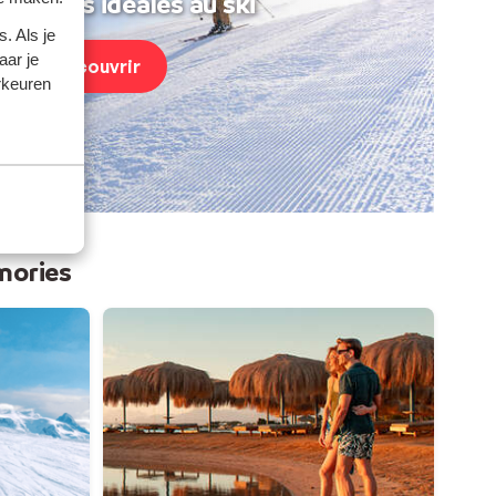
acances idéales au ski
. Als je
aar je
Découvrir
rkeuren
mories