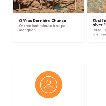
Offres Dernière Chance
Et si l
hiver ?
Offres last minute à ne pas
manquer
Jusqu'à
premiè