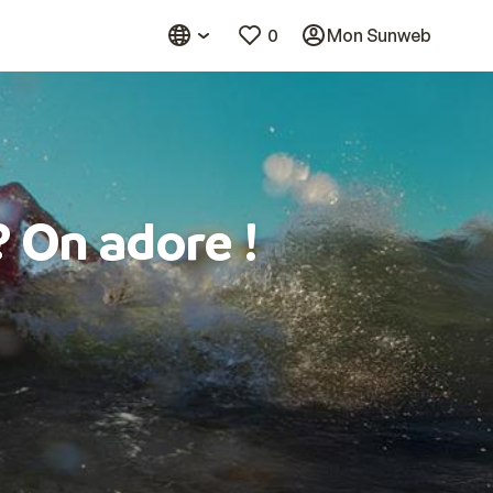
0
Mon Sunweb
? On adore !