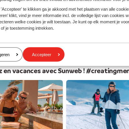
 soleil
Vos v
'Accepteer' te klikken ga je akkoord met het plaatsen van alle cookies
ren’ klikt, vind je meer informatie incl. de volledige lijst van cookies w
ecteren welke cookies je wilt toestaan. Je kunt op elk moment je voo
 of je toestemming intrekken.
eren
geren
Accepteer
z en vacances avec Sunweb ! #creatingme