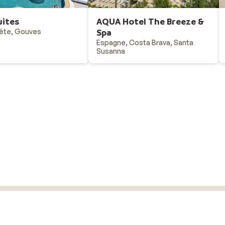
uites
AQUA Hotel The Breeze &
ète, Gouves
Spa
Espagne, Costa Brava, Santa
Susanna
Vacances au ski
Destinations - vacances au ski