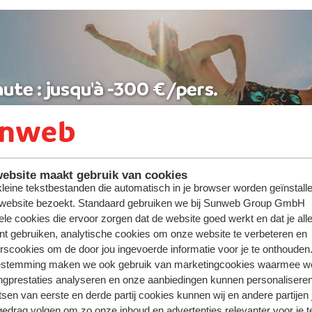
ute : jusqu'à -300 €/pers.
ebsite maakt gebruik van cookies
 kleine tekstbestanden die automatisch in je browser worden geïnstalle
 website bezoekt. Standaard gebruiken we bij Sunweb Group GmbH
ele cookies die ervoor zorgen dat de website goed werkt en dat je alle
nt gebruiken, analytische cookies om onze website te verbeteren en
rscookies om de door jou ingevoerde informatie voor je te onthouden
estemming maken we ook gebruik van marketingcookies waarmee w
ngprestaties analyseren en onze aanbiedingen kunnen personalisere
tsen van eerste en derde partij cookies kunnen wij en andere partijen
gedrag volgen om zo onze inhoud en advertenties relevanter voor je 