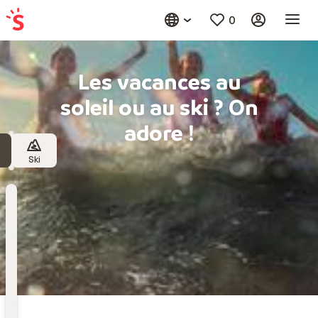
0
Les vacances au
soleil ou au ski ? On
adore !
Ski
Destination
Choisissez une destination
Date
de
départ
Date de départ