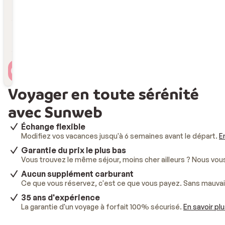
Durée
Durée
Voyageur(s)
2 personnes , 1 chambre
Voyager en toute sérénité
avec Sunweb
Échange flexible
Modifiez vos vacances jusqu'à 6 semaines avant le départ.
E
Garantie du prix le plus bas
Vous trouvez le même séjour, moins cher ailleurs ? Nous vo
Aucun supplément carburant
Ce que vous réservez, c'est ce que vous payez. Sans mauvai
35 ans d'expérience
La garantie d'un voyage à forfait 100% sécurisé.
En savoir pl