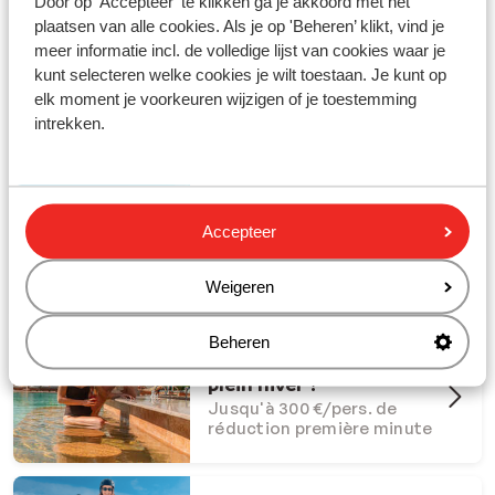
Door op 'Accepteer' te klikken ga je akkoord met het
plaatsen van alle cookies. Als je op 'Beheren’ klikt, vind je
meer informatie incl. de volledige lijst van cookies waar je
kunt selecteren welke cookies je wilt toestaan. Je kunt op
elk moment je voorkeuren wijzigen of je toestemming
Partez en vacances avec Sunweb !
intrekken.
#creatingmemories
Offres Dernière Chance
Accepteer
Offres last minute à ne pas
manquer
Weigeren
Beheren
Et si l'été s'invitait en
plein hiver ?
Jusqu'à 300 €/pers. de
réduction première minute