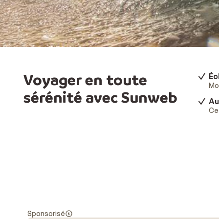
Voyager en toute
Éc
Mod
sérénité avec Sunweb
Au
Ce 
Sponsorisé