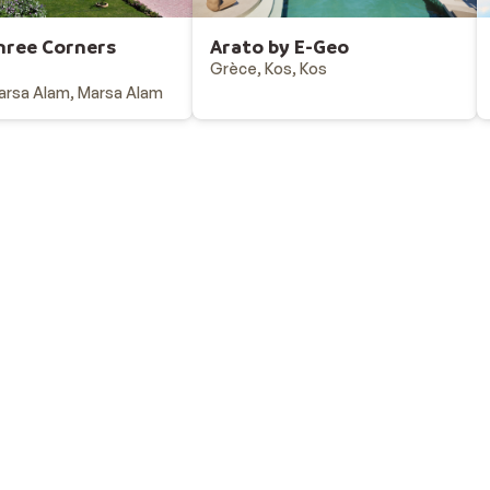
hree Corners
Arato by E-Geo
z
Grèce, Kos, Kos
arsa Alam, Marsa Alam
Vacances au ski
Destinations - vacances au ski
Offres & bons plans - vacances au ski