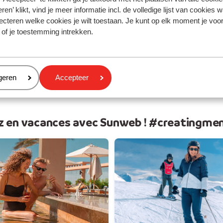
 soleil
Vos v
ren’ klikt, vind je meer informatie incl. de volledige lijst van cookies w
ecteren welke cookies je wilt toestaan. Je kunt op elk moment je voo
 of je toestemming intrekken.
eren
geren
Accepteer
z en vacances avec Sunweb ! #creatingme