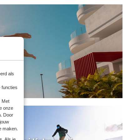
erd als
 functies
. Met
e onze
n. Door
 jouw
te maken.
. Als je