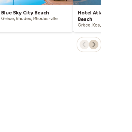
Blue Sky City Beach
Hotel Atlantica Marm
Grèce, Rhodes, Rhodes-ville
Beach
Grèce, Kos, Marmari
Choix populaires
Vacances all-inclusive
Last minutes - vacances au soleil