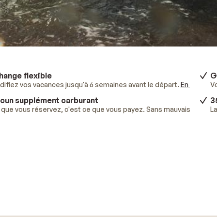
hange flexible
G
ifiez vos vacances jusqu'à 6 semaines avant le départ.
En savoir p
V
cun supplément carburant
3
que vous réservez, c'est ce que vous payez. Sans mauvaises surpr
La