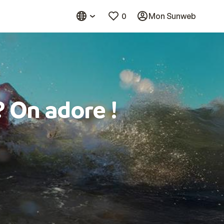
0
Mon Sunweb
? On adore !