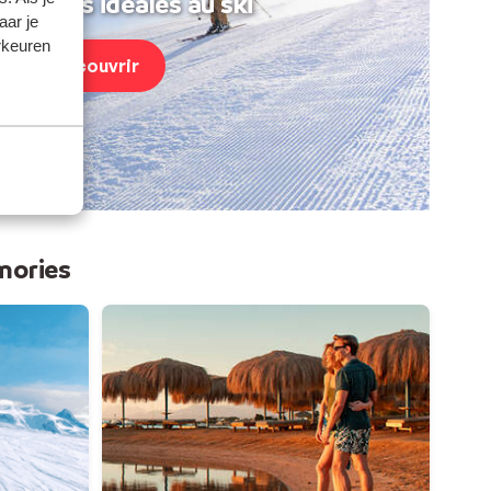
acances idéales au ski
aar je
rkeuren
Découvrir
mories