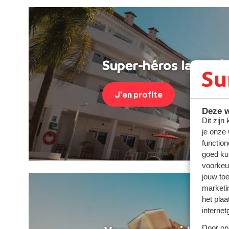
Super-héros last min
J'en profite
Deze w
Dit zijn
je onze
function
goed ku
voorkeu
jouw to
marketi
het plaa
internet
Door op 