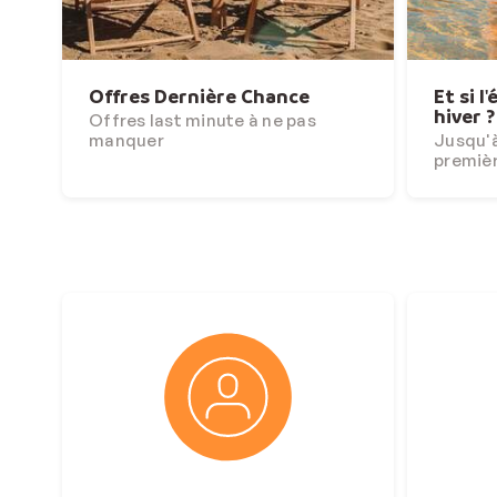
Offres Dernière Chance
Et si l
hiver ?
Offres last minute à ne pas
manquer
Jusqu'à
premiè