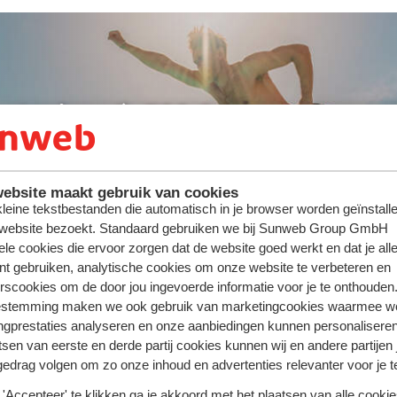
ute : jusqu'à -300 €/pers.
ebsite maakt gebruik van cookies
 kleine tekstbestanden die automatisch in je browser worden geïnstalle
 website bezoekt. Standaard gebruiken we bij Sunweb Group GmbH
ele cookies die ervoor zorgen dat de website goed werkt en dat je alle
nt gebruiken, analytische cookies om onze website te verbeteren en
rscookies om de door jou ingevoerde informatie voor je te onthouden
estemming maken we ook gebruik van marketingcookies waarmee w
ngprestaties analyseren en onze aanbiedingen kunnen personalisere
tsen van eerste en derde partij cookies kunnen wij en andere partijen
gedrag volgen om zo onze inhoud en advertenties relevanter voor je 
'Accepteer' te klikken ga je akkoord met het plaatsen van alle cookies