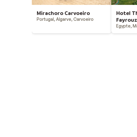
Mirachoro Carvoeiro
Hotel T
Portugal, Algarve, Carvoeiro
Fayrou
Egypte, M
Vacances au soleil
Destinations - vacances au soleil
Offres & bons plans - vacances au soleil