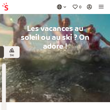
0
Les vacances au
soleil ou au ski ? On
adore !
Ski
Destination
Choisissez une destination
Date
de
départ
Date de départ