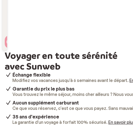
Durée
Durée
Voyageur(s)
2 personnes , 1 chambre
Voyager en toute sérénité
avec Sunweb
Échange flexible
Modifiez vos vacances jusqu'à 6 semaines avant le départ.
E
Garantie du prix le plus bas
Vous trouvez le même séjour, moins cher ailleurs ? Nous vo
Aucun supplément carburant
Ce que vous réservez, c'est ce que vous payez. Sans mauvai
35 ans d'expérience
La garantie d'un voyage à forfait 100% sécurisé.
En savoir pl