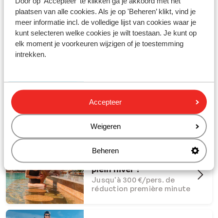
Door op 'Accepteer' te klikken ga je akkoord met het
plaatsen van alle cookies. Als je op 'Beheren’ klikt, vind je
meer informatie incl. de volledige lijst van cookies waar je
kunt selecteren welke cookies je wilt toestaan. Je kunt op
elk moment je voorkeuren wijzigen of je toestemming
Partez en vacances avec Sunweb !
intrekken.
#creatingmemories
Offres Dernière Chance
Accepteer
Offres last minute à ne pas
manquer
Weigeren
Beheren
Et si l'été s'invitait en
plein hiver ?
Jusqu'à 300 €/pers. de
réduction première minute