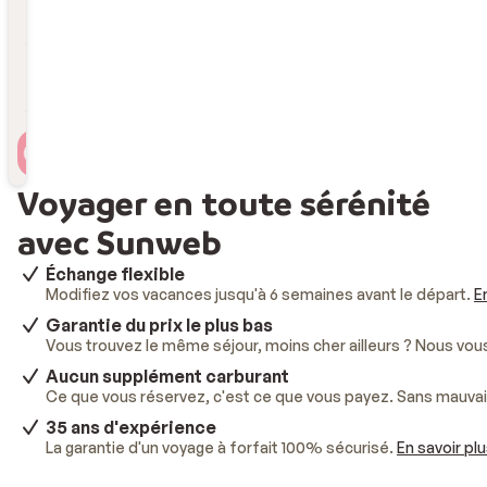
Durée
Durée
Voyageur(s)
2 personnes , 1 chambre
Voyager en toute sérénité
avec Sunweb
Échange flexible
Modifiez vos vacances jusqu'à 6 semaines avant le départ.
E
Garantie du prix le plus bas
Vous trouvez le même séjour, moins cher ailleurs ? Nous vo
Aucun supplément carburant
Ce que vous réservez, c'est ce que vous payez. Sans mauvai
35 ans d'expérience
La garantie d'un voyage à forfait 100% sécurisé.
En savoir pl