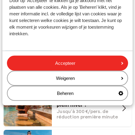
Door op 'Accepteer' te klikken ga je akkoord met het
plaatsen van alle cookies. Als je op 'Beheren’ klikt, vind je
meer informatie incl. de volledige lijst van cookies waar je
kunt selecteren welke cookies je wilt toestaan. Je kunt op
elk moment je voorkeuren wijzigen of je toestemming
Partez en vacances avec Sunweb !
intrekken.
#creatingmemories
Offres Dernière Chance
Accepteer
Offres last minute à ne pas
manquer
Weigeren
Beheren
Et si l'été s'invitait en
plein hiver ?
Jusqu'à 300 €/pers. de
réduction première minute