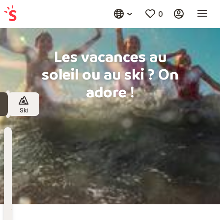
0
Les vacances au
soleil ou au ski ? On
adore !
Ski
Destination
Choisissez une destination
Date
de
départ
Date de départ