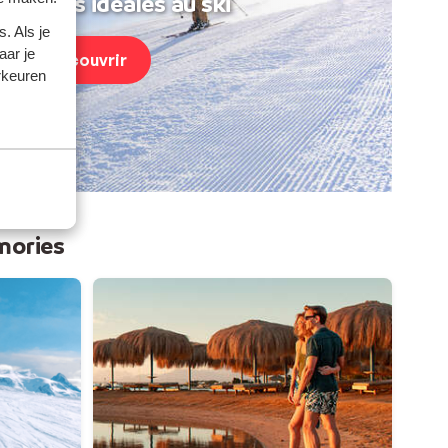
acances idéales au ski
. Als je
aar je
Découvrir
rkeuren
mories