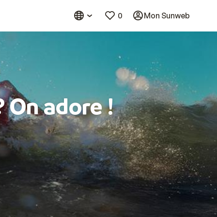
0
Mon Sunweb
? On adore !