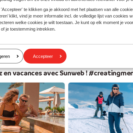
 soleil
Vos v
'Accepteer' te klikken ga je akkoord met het plaatsen van alle cookies
ren’ klikt, vind je meer informatie incl. de volledige lijst van cookies w
ecteren welke cookies je wilt toestaan. Je kunt op elk moment je voo
 of je toestemming intrekken.
eren
geren
Accepteer
z en vacances avec Sunweb ! #creatingme