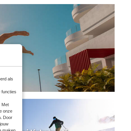
erd als
 functies
. Met
e onze
n. Door
 jouw
te maken.