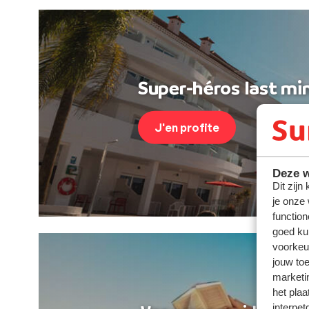
Super-héros last min
J'en profite
Deze w
Dit zijn
je onze
function
goed ku
voorkeu
jouw to
marketi
het plaa
internet