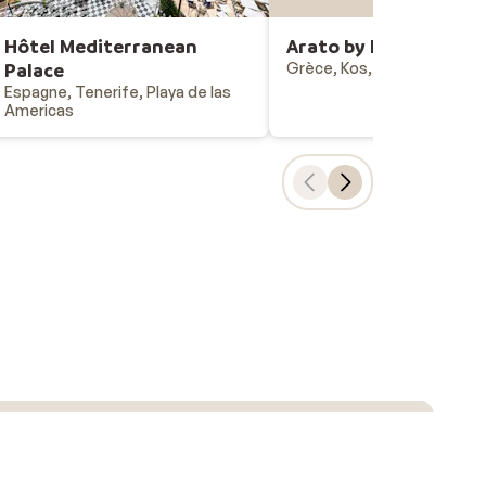
Hôtel Mediterranean
Arato by E-Geo
Palace
Grèce, Kos, Kos
Espagne, Tenerife, Playa de las
Americas
Choix populaires
Vacances all-inclusive