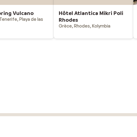
pring Vulcano
Hôtel Atlantica Mikri Poli
enerife, Playa de las
Rhodes
Grèce, Rhodes, Kolymbia
Vacances au ski
Destinations - vacances au ski