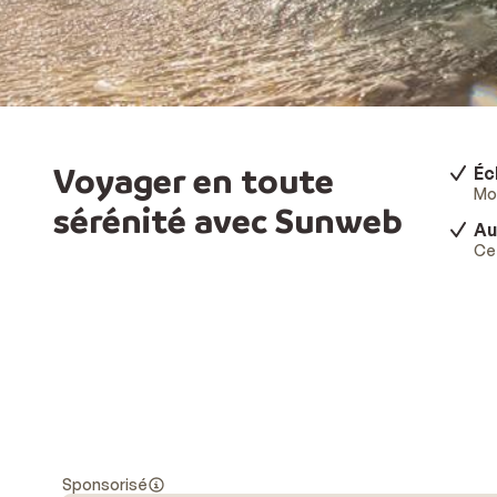
Voyager en toute
Éc
Mod
sérénité avec Sunweb
Au
Ce 
Sponsorisé