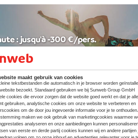
ute : jusqu'à -300 €/pers.
ebsite maakt gebruik van cookies
 kleine tekstbestanden die automatisch in je browser worden geïnstalle
 website bezoekt. Standaard gebruiken we bij Sunweb Group GmbH
ele cookies die ervoor zorgen dat de website goed werkt en dat je alle
nt gebruiken, analytische cookies om onze website te verbeteren en
rscookies om de door jou ingevoerde informatie voor je te onthouden
estemming maken we ook gebruik van marketingcookies waarmee w
ngprestaties analyseren en onze aanbiedingen kunnen personalisere
tsen van eerste en derde partij cookies kunnen wij en andere partijen
gedrag volgen om zo onze inhoud en advertenties relevanter voor je 