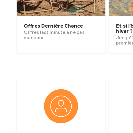
Offres Dernière Chance
Et si l
hiver ?
Offres last minute à ne pas
manquer
Jusqu'à
premiè