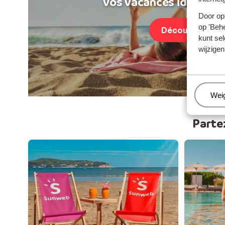
Vos vacances idéales au
Door op 
op 'Behe
Découvrir
kunt sel
wijzigen
Beh
Wei
Parte