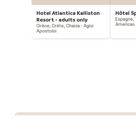
Hotel Atlantica Kalliston
Hôtel S
Resort - adults only
Espagne, T
Americas
Grèce, Crète, Chania - Agioi
Apostoloi
Vacances au soleil
Destinations - vacances au soleil