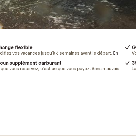
hange flexible
G
ifiez vos vacances jusqu'à 6 semaines avant le départ.
En savoir p
V
cun supplément carburant
3
que vous réservez, c'est ce que vous payez. Sans mauvaises surpr
La