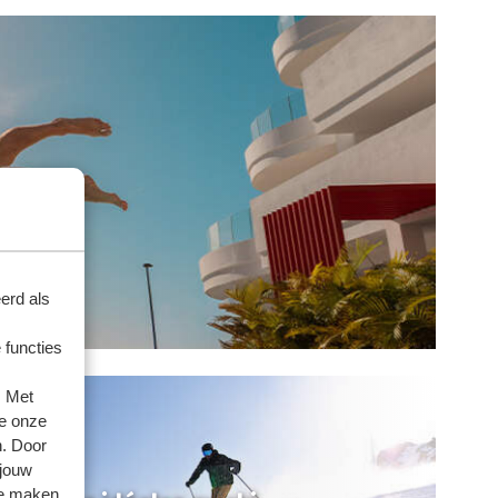
erd als
 functies
. Met
e onze
n. Door
 jouw
te maken.