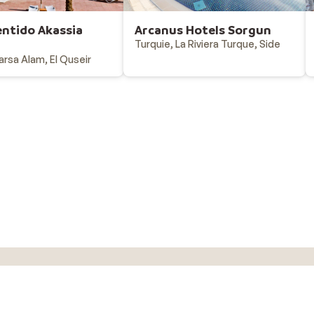
entido Akassia
Arcanus Hotels Sorgun
Turquie, La Riviera Turque, Side
arsa Alam, El Quseir
Vacances au ski
Destinations - vacances au ski
Offres & bons plans - vacances au ski