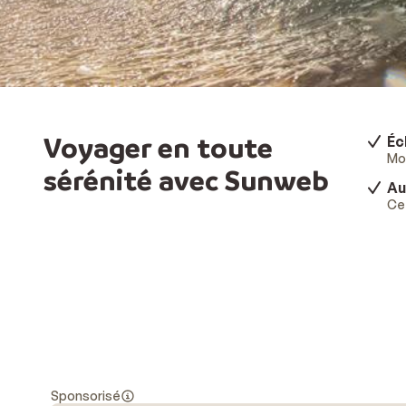
Voyager en toute
Éc
Mod
sérénité avec Sunweb
Au
Ce 
Sponsorisé