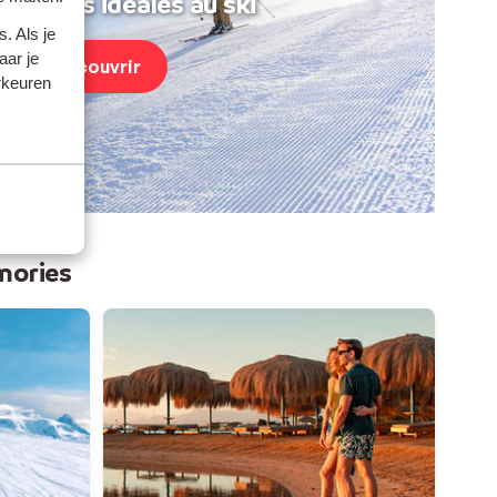
acances idéales au ski
. Als je
aar je
Découvrir
rkeuren
mories