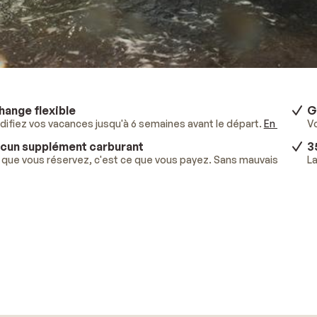
hange flexible
G
ifiez vos vacances jusqu'à 6 semaines avant le départ.
En savoir p
V
cun supplément carburant
3
que vous réservez, c'est ce que vous payez. Sans mauvaises surpr
La