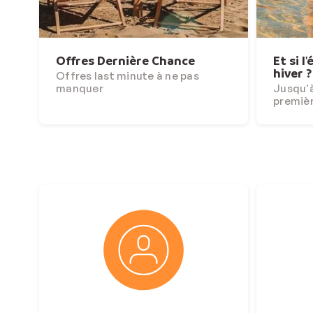
Offres Dernière Chance
Et si l
hiver ?
Offres last minute à ne pas
manquer
Jusqu'à
premiè