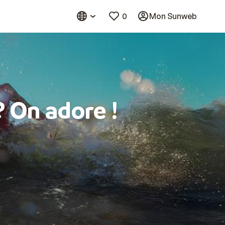
0
Mon Sunweb
? On adore !