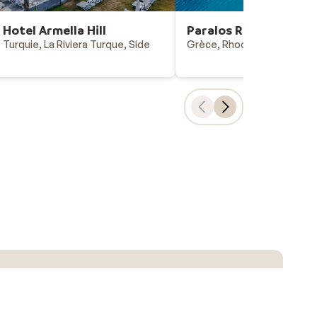
Hotel Armella Hill
Paralos Rodos Lifesty
Turquie, La Riviera Turque, Side
Grèce, Rhodes, Kolymbia
Choix populaires
Vacances all-inclusive
Last minutes - vacances au soleil