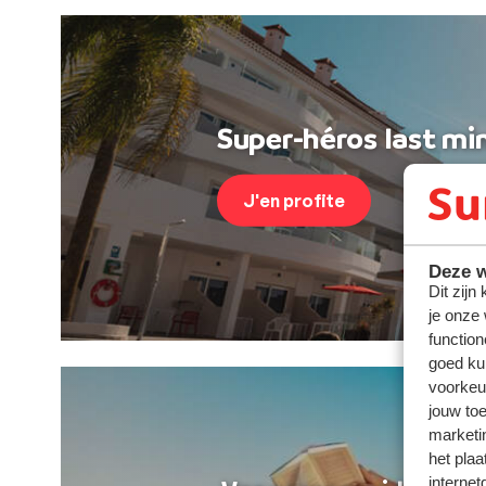
Super-héros last min
J'en profite
Deze w
Dit zijn
je onze
function
goed ku
voorkeu
jouw to
marketi
het plaa
internet