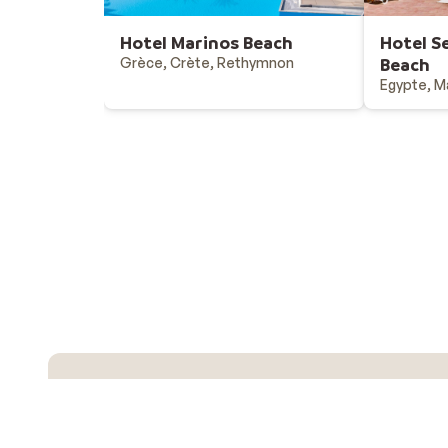
Hotel Marinos Beach
Hotel S
Grèce, Crète, Rethymnon
Beach
Egypte, M
Vacances au soleil
Destinations - vacances au soleil
Offres & bons plans - vacances au soleil