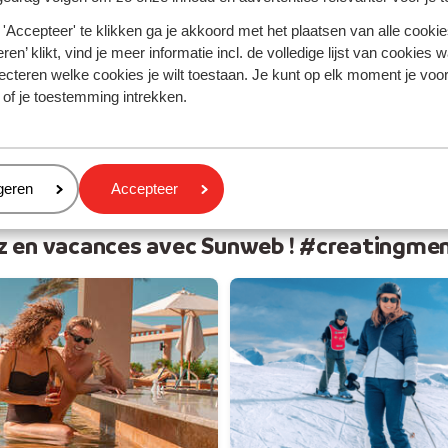
 soleil
Vos v
'Accepteer' te klikken ga je akkoord met het plaatsen van alle cookies
ren’ klikt, vind je meer informatie incl. de volledige lijst van cookies w
ecteren welke cookies je wilt toestaan. Je kunt op elk moment je voo
 of je toestemming intrekken.
eren
geren
Accepteer
z en vacances avec Sunweb ! #creatingme