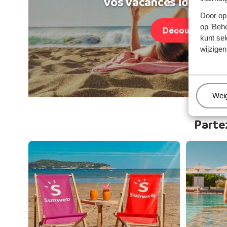
Vos vacances idéales au
Door op 
op 'Behe
Découvrir
kunt sel
wijzigen
Beh
Wei
Parte