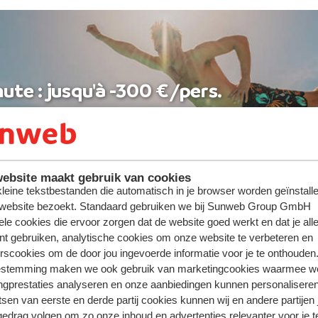
ute : jusqu'à -300 €/pers.
ebsite maakt gebruik van cookies
 kleine tekstbestanden die automatisch in je browser worden geïnstalle
 website bezoekt. Standaard gebruiken we bij Sunweb Group GmbH
ele cookies die ervoor zorgen dat de website goed werkt en dat je alle
nt gebruiken, analytische cookies om onze website te verbeteren en
rscookies om de door jou ingevoerde informatie voor je te onthouden
estemming maken we ook gebruik van marketingcookies waarmee w
ngprestaties analyseren en onze aanbiedingen kunnen personalisere
tsen van eerste en derde partij cookies kunnen wij en andere partijen
gedrag volgen om zo onze inhoud en advertenties relevanter voor je 