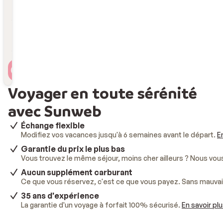
Durée
Durée
Voyageur(s)
2 personnes , 1 chambre
Voyager en toute sérénité
avec Sunweb
Échange flexible
Modifiez vos vacances jusqu'à 6 semaines avant le départ.
E
Garantie du prix le plus bas
Vous trouvez le même séjour, moins cher ailleurs ? Nous vo
Aucun supplément carburant
Ce que vous réservez, c'est ce que vous payez. Sans mauvai
35 ans d'expérience
La garantie d'un voyage à forfait 100% sécurisé.
En savoir pl