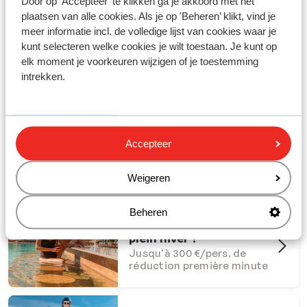
Door op 'Accepteer' te klikken ga je akkoord met het
plaatsen van alle cookies. Als je op 'Beheren’ klikt, vind je
meer informatie incl. de volledige lijst van cookies waar je
kunt selecteren welke cookies je wilt toestaan. Je kunt op
elk moment je voorkeuren wijzigen of je toestemming
Partez en vacances avec Sunweb !
intrekken.
#creatingmemories
Offres Dernière Chance
Accepteer
Offres last minute à ne pas
manquer
Weigeren
Beheren
Et si l'été s'invitait en
plein hiver ?
Jusqu'à 300 €/pers. de
réduction première minute