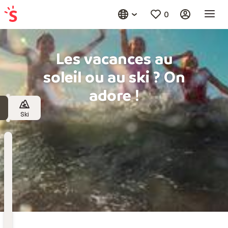
0
Les vacances au
soleil ou au ski ? On
adore !
Ski
Destination
Choisissez une destination
Date
de
départ
Date de départ