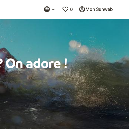
0
Mon Sunweb
? On adore !