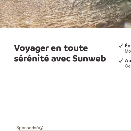
Voyager en toute
Éc
Mod
sérénité avec Sunweb
Au
Ce 
Sponsorisé