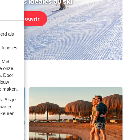
acances idéales au ski
Découvrir
erd als
 functies
. Met
e onze
mories
n. Door
 jouw
te maken.
. Als je
aar je
rkeuren