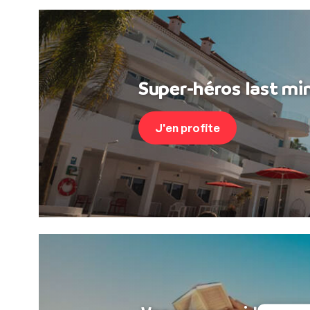
Super-héros last min
J'en profite