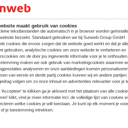
 soleil
Vos v
ebsite maakt gebruik van cookies
 kleine tekstbestanden die automatisch in je browser worden geïnstalle
 website bezoekt. Standaard gebruiken we bij Sunweb Group GmbH
ele cookies die ervoor zorgen dat de website goed werkt en dat je alle
nt gebruiken, analytische cookies om onze website te verbeteren en
rscookies om de door jou ingevoerde informatie voor je te onthouden
estemming maken we ook gebruik van marketingcookies waarmee w
z en vacances avec Sunweb ! #creatingme
ngprestaties analyseren en onze aanbiedingen kunnen personalisere
tsen van eerste en derde partij cookies kunnen wij en andere partijen
gedrag volgen om zo onze inhoud en advertenties relevanter voor je 
'Accepteer' te klikken ga je akkoord met het plaatsen van alle cookies
ren’ klikt, vind je meer informatie incl. de volledige lijst van cookies w
ecteren welke cookies je wilt toestaan. Je kunt op elk moment je voo
 of je toestemming intrekken.