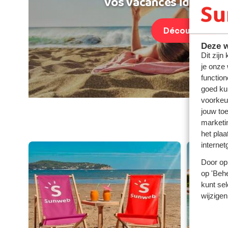
Vos vacances idéales au
Découvrir
Deze w
Dit zijn
je onze
function
goed ku
voorkeu
jouw to
Parte
marketi
het plaa
internet
Door op 
op 'Behe
kunt sel
wijzigen