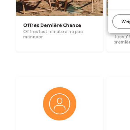
Beh
Wei
Offres Dernière Chance
Et si l
hiver ?
Offres last minute à ne pas
manquer
Jusqu'à
premiè