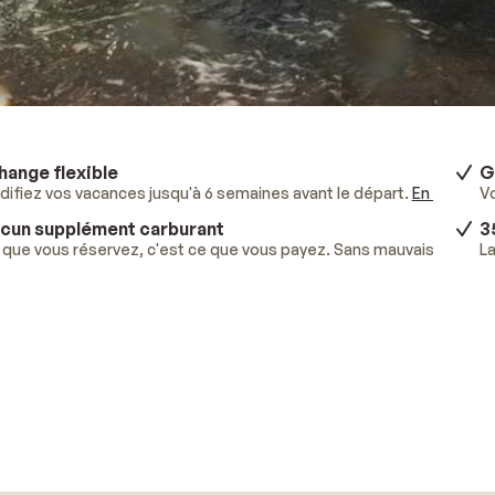
hange flexible
G
ifiez vos vacances jusqu'à 6 semaines avant le départ.
En savoir p
V
cun supplément carburant
3
que vous réservez, c'est ce que vous payez. Sans mauvaises surpr
La