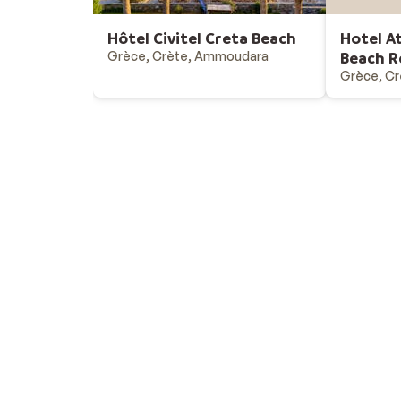
Hôtel Civitel Creta Beach
Hotel A
Grèce, Crète, Ammoudara
Beach R
Grèce, Cr
Vacances au soleil
Destinations - vacances au soleil
Offres & bons plans - vacances au soleil