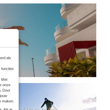
erd als
 functies
. Met
e onze
n. Door
 jouw
te maken.
. Als je