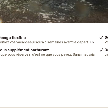
hange flexible
G
ifiez vos vacances jusqu'à 6 semaines avant le départ.
En savoir p
V
cun supplément carburant
3
que vous réservez, c'est ce que vous payez. Sans mauvaises surpr
La