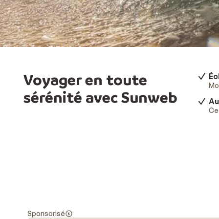
Voyager en toute
Éc
Mod
sérénité avec Sunweb
Au
Ce 
Sponsorisé