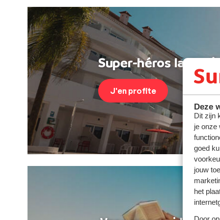
Super-héros last min
J'en profite
Deze w
Dit zijn
je onze
function
goed ku
voorkeu
jouw to
marketi
het plaa
internet
Door op 