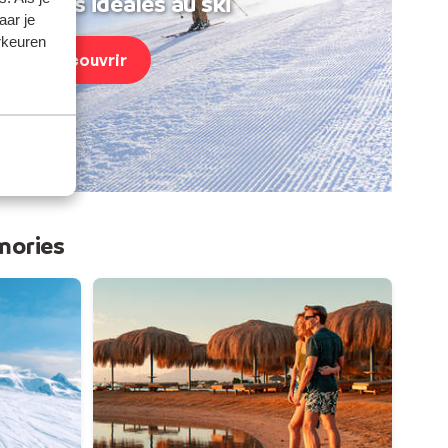
acances idéales au ski
aar je
rkeuren
Découvrir
mories