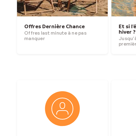
Offres Dernière Chance
Et si l
hiver ?
Offres last minute à ne pas
manquer
Jusqu'à
premiè