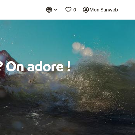
0
Mon Sunweb
? On adore !