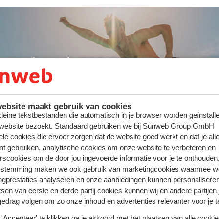
ute : jusqu'à -300 €/pers.
ebsite maakt gebruik van cookies
 kleine tekstbestanden die automatisch in je browser worden geïnstalle
 website bezoekt. Standaard gebruiken we bij Sunweb Group GmbH
ele cookies die ervoor zorgen dat de website goed werkt en dat je alle
nt gebruiken, analytische cookies om onze website te verbeteren en
rscookies om de door jou ingevoerde informatie voor je te onthouden
estemming maken we ook gebruik van marketingcookies waarmee w
ngprestaties analyseren en onze aanbiedingen kunnen personalisere
tsen van eerste en derde partij cookies kunnen wij en andere partijen
gedrag volgen om zo onze inhoud en advertenties relevanter voor je 
'Accepteer' te klikken ga je akkoord met het plaatsen van alle cookies