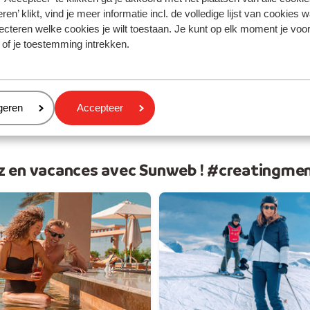
 soleil
Vos v
ren’ klikt, vind je meer informatie incl. de volledige lijst van cookies w
ecteren welke cookies je wilt toestaan. Je kunt op elk moment je voo
 of je toestemming intrekken.
eren
geren
Accepteer
z en vacances avec Sunweb ! #creatingme