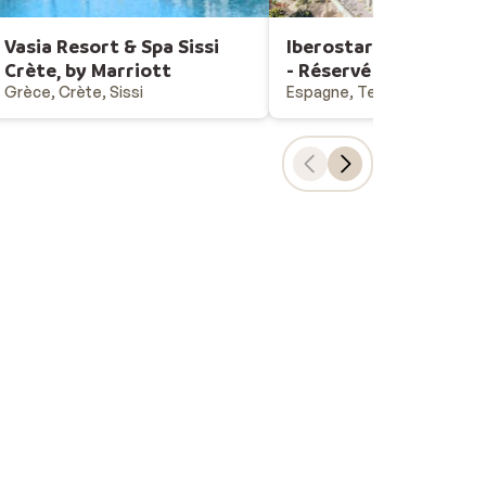
Vasia Resort & Spa Sissi
Iberostar Selection S
Crète, by Marriott
- Réservé aux adultes
Grèce, Crète, Sissi
Espagne, Tenerife, Costa 
Choix populaires
Vacances all-inclusive
Last minutes - vacances au soleil