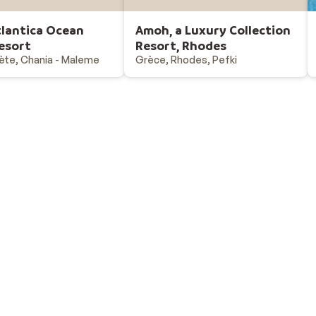
tlantica Ocean
Amoh, a Luxury Collection
esort
Resort, Rhodes
ète, Chania - Maleme
Grèce, Rhodes, Pefki
Vacances au ski
Destinations - vacances au ski
Offres & bons plans - vacances au ski